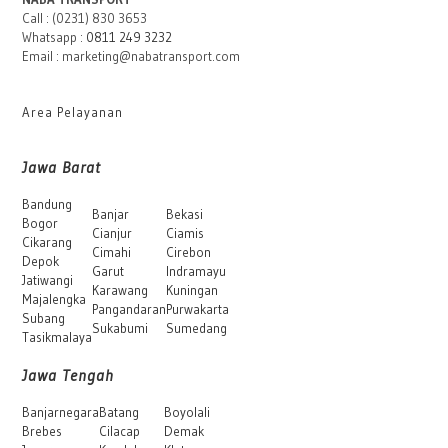
Call : (0231) 830 3653
Whatsapp :
0811 249 3232
Email : marketing@nabatransport.com
Area Pelayanan
Jawa Barat
Bandung
Banjar
Bekasi
Bogor
Cianjur
Ciamis
Cikarang
Cimahi
Cirebon
Depok
Garut
Indramayu
Jatiwangi
Karawang
Kuningan
Majalengka
Pangandaran
Purwakarta
Subang
Sukabumi
Sumedang
Tasikmalaya
Jawa Tengah
Banjarnegara
Batang
Boyolali
Brebes
Cilacap
Demak