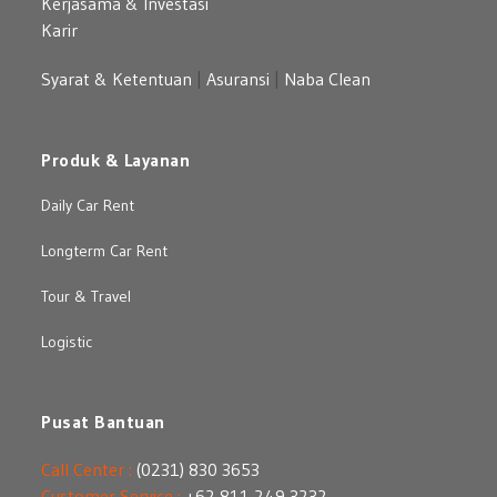
Kerjasama & Investasi
Karir
Syarat & Ketentuan
|
Asuransi
|
Naba Clean
Produk & Layanan
Daily Car Rent
Longterm Car Rent
Tour & Travel
Logistic
Pusat Bantuan
Call Center :
(0231) 830 3653
Customer Service :
+62 811 249 3232