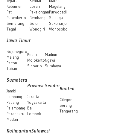
Jepara
Kendal
Klaten
Kebumen
Losari
Magelang
Pati
Pekalongan
Purwodadi
Purwokerto
Rembang
Salatiga
Semarang
Solo
Sukoharjo
Tegal
Wonogiri
Wonosobo
Jawa Timur
Bojonegoro
Kediri
Madiun
Malang
Mojokerto
Ngawi
Paiton
Sidoarjo
Surabaya
Tuban
Sumatera
Provinsi Sendiri
Banten
Jambi
Lampung
Jakarta
Cilegon
Padang
Yogyakarta
Serang
Palembang
Bali
Tangerang
Pekanbaru
Lombok
Medan
Kalimantan
Sulawesi