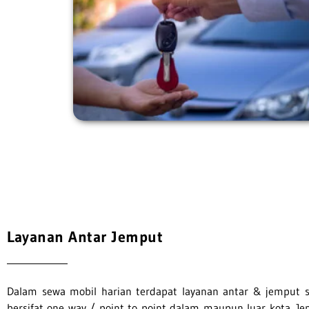
Layanan Antar Jemput
Dalam sewa mobil harian terdapat layanan antar & jemput se
bersifat one way / point to point dalam maupun luar kota. Je