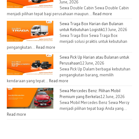
June, 2026
Sewa Double Cabin Sewa Double Cabin
:
menjadi pilihan tepat bagi perusahaan maupun…
Read more
Sewa
Sewa Traga Box Harian dan Bulanan
Double
untuk Kebutuhan Logistik
13 June, 2026
Cabin
Sewa Traga Box Sewa Traga Box
untuk
menjadi solusi praktis untuk kebutuhan
Kebutuhan
:
pengangkutan…
Read more
Proyek
Sewa
Sewa Pick Up Harian atau Bulanan untuk
dan
Traga
Perusahaan
12 June, 2026
Operasional
Box
Sewa Pick Up Dalam berbagai kebutuhan
Lapangan
Harian
pengangkutan barang, memilih
dan
:
kendaraan yang tepat…
Read more
Bulanan
Sewa
Sewa Mercedes Benz: Pilihan Mobil
untuk
Pick
Premium yang Berkelas
12 June, 2026
Kebutuhan
Up
Sewa Mobil Mercedes Benz Sewa Mercy
Logistik
Harian
menjadi pilihan tepat bagi Anda yang…
atau
:
Read more
Bulanan
Sewa
untuk
Mercedes
Perusahaan
Benz: