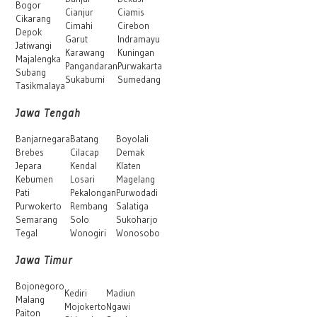
Bogor
Cianjur
Ciamis
Cikarang
Cimahi
Cirebon
Depok
Garut
Indramayu
Jatiwangi
Karawang
Kuningan
Majalengka
Pangandaran
Purwakarta
Subang
Sukabumi
Sumedang
Tasikmalaya
Jawa Tengah
Banjarnegara
Batang
Boyolali
Brebes
Cilacap
Demak
Jepara
Kendal
Klaten
Kebumen
Losari
Magelang
Pati
Pekalongan
Purwodadi
Purwokerto
Rembang
Salatiga
Semarang
Solo
Sukoharjo
Tegal
Wonogiri
Wonosobo
Jawa Timur
Bojonegoro
Kediri
Madiun
Malang
Mojokerto
Ngawi
Paiton