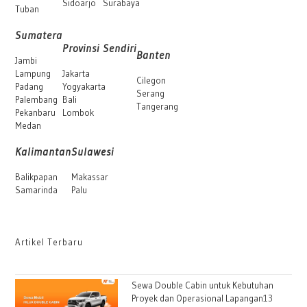
Sidoarjo
Surabaya
Tuban
Sumatera
Provinsi Sendiri
Banten
Jambi
Lampung
Jakarta
Cilegon
Padang
Yogyakarta
Serang
Palembang
Bali
Tangerang
Pekanbaru
Lombok
Medan
Kalimantan
Sulawesi
Balikpapan
Makassar
Samarinda
Palu
Artikel Terbaru
Sewa Double Cabin untuk Kebutuhan
Proyek dan Operasional Lapangan
13