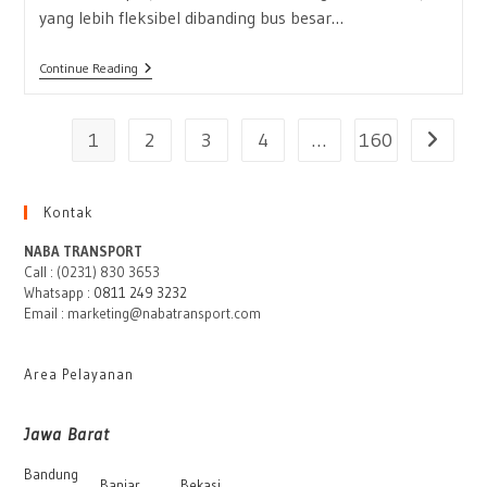
yang lebih fleksibel dibanding bus besar…
Sewa
Continue Reading
Medium
Bus
Murah
1
Dengan
2
3
4
…
160
Go to th
Fasilitas
Lengkap
Dan
Nyaman
Kontak
NABA TRANSPORT
Call : (0231) 830 3653
Whatsapp :
0811 249 3232
Email : marketing@nabatransport.com
Area Pelayanan
Jawa Barat
Bandung
Banjar
Bekasi