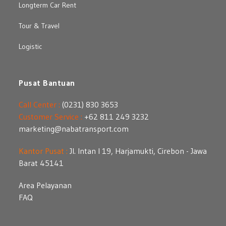
Longterm Car Rent
Tour & Travel
Logistic
Pusat Bantuan
Call Center :
(0231) 830 3653
Customer Service :
+62 811 249 3232
marketing@nabatransport.com
Kantor Pusat :
Jl. Intan I 19, Harjamukti, Cirebon - Jawa
Barat 45141
Area Pelayanan
FAQ