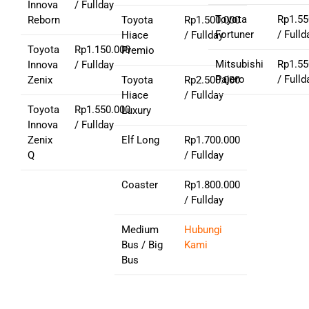
Innova
/ Fullday
Toyota
Rp1.55
Reborn
Toyota
Rp1.500.000
Fortuner
/ Fulld
Hiace
/ Fullday
Toyota
Rp1.150.000
Premio
Mitsubishi
Rp1.55
Innova
/ Fullday
Pajero
/ Fulld
Zenix
Toyota
Rp2.500.000
Hiace
/ Fullday
Toyota
Rp1.550.000
Luxury
Innova
/ Fullday
Zenix
Elf Long
Rp1.700.000
Q
/ Fullday
Coaster
Rp1.800.000
/ Fullday
Medium
Hubungi
Bus / Big
Kami
Bus