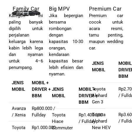
Family Car
Big MPV
Premium Car
Kategori ini
Jika bepergian
Premium car
paling banyak
bersama
cocok untuk
dipilih untuk
rombongan
acara resmi,
perjalanan
dengan
tamu penting,
keluarga karena
kapasitas 10-30
maupun wedding
kabin lebih lega
orangan,
car.
dan nyaman
kendaraan
untuk 4–6
kapasitas besar
JENIS
MOBIL
penumpang.
lebih efisien dan
MOBIL
DRIVE
nyaman.
BBM
JENIS
MOBIL +
Toyota
Rp2.70
MOBIL
DRIVER +
JENIS
MOBIL +
Alphard
/ Fulld
BBM
MOBIL
DRIVER +
Gen 3
BBM
Avanza
Rp800.000 /
Toyota
Rp3.60
/ Xenia
Fullday
Toyota
Rp1.400.000
Alphard
/ Fulld
Hiace
/ Fullday
Toyota
Rp1.000.000
New HEV
Commuter