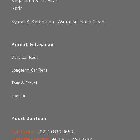
Kerjasama & Investasi
Karir
Syarat & Ketentuan
|
Asuransi
|
Naba Clean
Produk & Layanan
Daily Car Rent
Longterm Car Rent
Tour & Travel
Logistic
Pusat Bantuan
Call Center :
(0231) 830 3653
Customer Service :
+62 811 249 3232