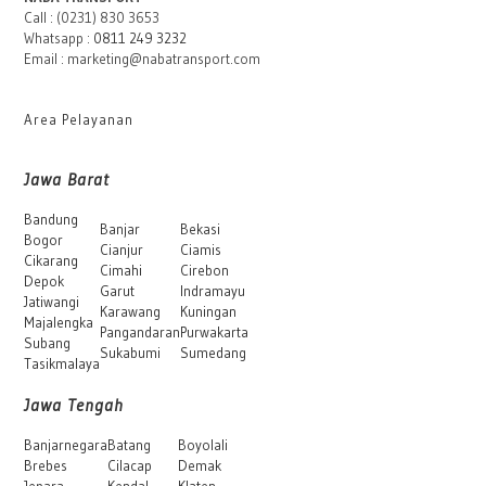
Call : (0231) 830 3653
Whatsapp :
0811 249 3232
Email : marketing@nabatransport.com
Area Pelayanan
Jawa Barat
Bandung
Banjar
Bekasi
Bogor
Cianjur
Ciamis
Cikarang
Cimahi
Cirebon
Depok
Garut
Indramayu
Jatiwangi
Karawang
Kuningan
Majalengka
Pangandaran
Purwakarta
Subang
Sukabumi
Sumedang
Tasikmalaya
Jawa Tengah
Banjarnegara
Batang
Boyolali
Brebes
Cilacap
Demak
Jepara
Kendal
Klaten