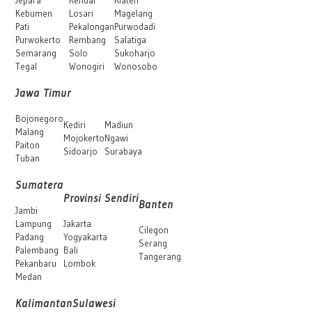
Kebumen
Losari
Magelang
Pati
Pekalongan
Purwodadi
Purwokerto
Rembang
Salatiga
Semarang
Solo
Sukoharjo
Tegal
Wonogiri
Wonosobo
Jawa Timur
Bojonegoro
Kediri
Madiun
Malang
Mojokerto
Ngawi
Paiton
Sidoarjo
Surabaya
Tuban
Sumatera
Provinsi Sendiri
Banten
Jambi
Lampung
Jakarta
Cilegon
Padang
Yogyakarta
Serang
Palembang
Bali
Tangerang
Pekanbaru
Lombok
Medan
Kalimantan
Sulawesi