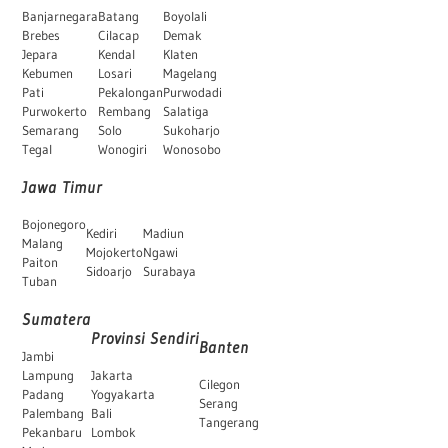
Banjarnegara
Batang
Boyolali
Brebes
Cilacap
Demak
Jepara
Kendal
Klaten
Kebumen
Losari
Magelang
Pati
Pekalongan
Purwodadi
Purwokerto
Rembang
Salatiga
Semarang
Solo
Sukoharjo
Tegal
Wonogiri
Wonosobo
Jawa Timur
Bojonegoro
Kediri
Madiun
Malang
Mojokerto
Ngawi
Paiton
Sidoarjo
Surabaya
Tuban
Sumatera
Provinsi Sendiri
Banten
Jambi
Lampung
Jakarta
Cilegon
Padang
Yogyakarta
Serang
Palembang
Bali
Tangerang
Pekanbaru
Lombok