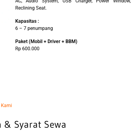
AC, Audio System, USB Charger, Power Window,
Reclining Seat.
Kapasitas :
6 – 7 penumpang
Paket
(
Mobil + Driver + BBM)
Rp 600.000
 Kami
n & Syarat Sewa