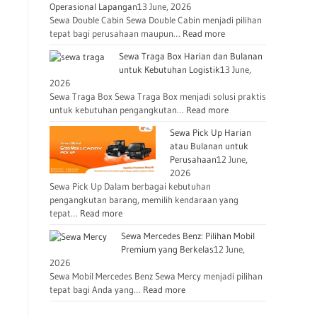
Operasional Lapangan
13 June, 2026
Sewa Double Cabin Sewa Double Cabin menjadi pilihan
tepat bagi perusahaan maupun…
Read more
Sewa Traga Box Harian dan Bulanan
untuk Kebutuhan Logistik
13 June,
2026
Sewa Traga Box Sewa Traga Box menjadi solusi praktis
untuk kebutuhan pengangkutan…
Read more
Sewa Pick Up Harian
atau Bulanan untuk
Perusahaan
12 June,
2026
Sewa Pick Up Dalam berbagai kebutuhan
pengangkutan barang, memilih kendaraan yang
tepat…
Read more
Sewa Mercedes Benz: Pilihan Mobil
Premium yang Berkelas
12 June,
2026
Sewa Mobil Mercedes Benz Sewa Mercy menjadi pilihan
tepat bagi Anda yang…
Read more