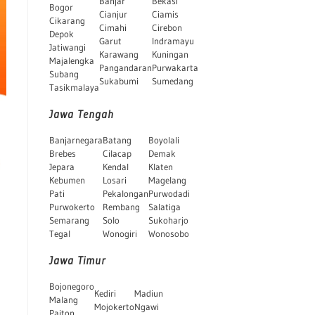
Banjar
Bekasi
Bogor
Cianjur
Ciamis
Cikarang
Cimahi
Cirebon
Depok
Garut
Indramayu
Jatiwangi
Karawang
Kuningan
Majalengka
Pangandaran
Purwakarta
Subang
Sukabumi
Sumedang
Tasikmalaya
Jawa Tengah
Banjarnegara
Batang
Boyolali
Brebes
Cilacap
Demak
Jepara
Kendal
Klaten
Kebumen
Losari
Magelang
Pati
Pekalongan
Purwodadi
Purwokerto
Rembang
Salatiga
Semarang
Solo
Sukoharjo
Tegal
Wonogiri
Wonosobo
Jawa Timur
Bojonegoro
Kediri
Madiun
Malang
Mojokerto
Ngawi
Paiton