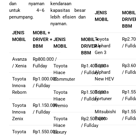
dan nyaman
kendaraan
untuk 4–6
kapasitas besar
JENIS
MOBIL
penumpang.
lebih efisien dan
MOBIL
DRIVE
nyaman.
BBM
JENIS
MOBIL +
Toyota
Rp2.70
MOBIL
DRIVER +
JENIS
MOBIL +
Alphard
/ Fulld
BBM
MOBIL
DRIVER +
Gen 3
BBM
Avanza
Rp800.000 /
Toyota
Rp3.60
/ Xenia
Fullday
Toyota
Rp1.400.000
Alphard
/ Fulld
Hiace
/ Fullday
Toyota
Rp1.000.000
New HEV
Commuter
Innova
/ Fullday
Toyota
Rp1.55
Reborn
Toyota
Rp1.500.000
Fortuner
/ Fulld
Hiace
/ Fullday
Toyota
Rp1.150.000
Premio
Mitsubishi
Rp1.55
Innova
/ Fullday
Pajero
/ Fulld
Zenix
Toyota
Rp2.500.000
Hiace
/ Fullday
Toyota
Rp1.550.000
Luxury