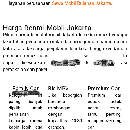
layanan perusahaan
Sewa Mobil Bulanan Jakarta
.
Harga Rental Mobil Jakarta
Pilihan armada rental mobil Jakarta tersedia untuk berbagai
kebutuhan perjalanan, mulai dari penggunaan harian dalam
kota, acara keluarga, perjalanan luar kota, hingga kendaraan
premium untuk acara resmi. Harga sewa mobil Jakarta
dapat disesuaikan dengan jenis kendaraan, durasi
pemakaian dan paket layanan
Family Car
Big MPV
Premium Car
Kategori ini
Jika bepergian
Premium car
paling banyak
bersama
cocok untuk
dipilih untuk
rombongan
acara resmi,
perjalanan
dengan
tamu penting,
keluarga karena
kapasitas 10-30
maupun wedding
kabin lebih lega
orangan,
car.