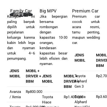
Family Car
Big MPV
Premium Car
Kategori ini
Jika bepergian
Premium car
paling banyak
bersama
cocok untuk
dipilih untuk
rombongan
acara resmi,
perjalanan
dengan
tamu penting,
keluarga karena
kapasitas 10-30
maupun wedding
kabin lebih lega
orangan,
car.
dan nyaman
kendaraan
untuk 4–6
kapasitas besar
JENIS
MOBIL
penumpang.
lebih efisien dan
MOBIL
DRIVE
nyaman.
BBM
JENIS
MOBIL +
Toyota
Rp2.70
MOBIL
DRIVER +
JENIS
MOBIL +
Alphard
BBM
MOBIL
DRIVER +
Gen 3
BBM
Avanza
Rp800.000
Toyota
Rp3.60
/ Xenia
Toyota
Rp1.400.000
Alphard
Hiace