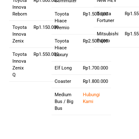
Toyota
Rp1.000.000
New HEV
Commuter
Innova
Toyota
Rp1.55
Reborn
Toyota
Rp1.500.000
Fortuner
Hiace
Toyota
Rp1.150.000
Premio
Mitsubishi
Rp1.55
Innova
Pajero
Zenix
Toyota
Rp2.500.000
Hiace
Toyota
Rp1.550.000
Luxury
Innova
Zenix
Elf Long
Rp1.700.000
Q
Coaster
Rp1.800.000
Medium
Hubungi
Bus / Big
Kami
Bus