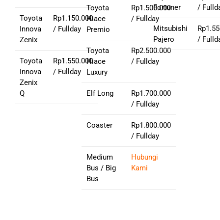
Fortuner
/ Fulld
Toyota
Rp1.500.000
Toyota
Rp1.150.000
Hiace
/ Fullday
Mitsubishi
Rp1.55
Innova
/ Fullday
Premio
Pajero
/ Fulld
Zenix
Toyota
Rp2.500.000
Toyota
Rp1.550.000
Hiace
/ Fullday
Innova
/ Fullday
Luxury
Zenix
Q
Elf Long
Rp1.700.000
/ Fullday
Coaster
Rp1.800.000
/ Fullday
Medium
Hubungi
Bus / Big
Kami
Bus