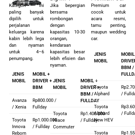
Kategori ini
Jika bepergian
Premium car
paling banyak
bersama
cocok untuk
dipilih untuk
rombongan
acara resmi,
perjalanan
dengan
tamu penting,
keluarga karena
kapasitas 10-30
maupun wedding
kabin lebih lega
orangan,
car.
dan nyaman
kendaraan
untuk 4–6
kapasitas besar
JENIS
MOBIL
penumpang.
lebih efisien dan
MOBIL
DRIVE
nyaman.
BBM /
JENIS
MOBIL +
FULLD
MOBIL
DRIVER +
JENIS
MOBIL +
Toyota
Rp2.70
BBM
MOBIL
DRIVER +
Alphard
/ Fulld
BBM /
Avanza
Rp800.000 /
FULLDAY
Toyota
Rp3.60
/ Xenia
Fullday
Alphard
/ Fulld
Toyota
Rp1.400.000
Toyota
Rp1.000.000
New HEV
Hiace
/ Fullday
Innova
/ Fullday
Commuter
Toyota
Rp1.55
Reborn