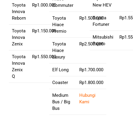
Toyota
Rp1.000.000
New HEV
Commuter
Innova
Toyota
Rp1.55
Reborn
Toyota
Rp1.500.000
Fortuner
Hiace
Toyota
Rp1.150.000
Premio
Mitsubishi
Rp1.55
Innova
Pajero
Zenix
Toyota
Rp2.500.000
Hiace
Toyota
Rp1.550.000
Luxury
Innova
Zenix
Elf Long
Rp1.700.000
Q
Coaster
Rp1.800.000
Medium
Hubungi
Bus / Big
Kami
Bus