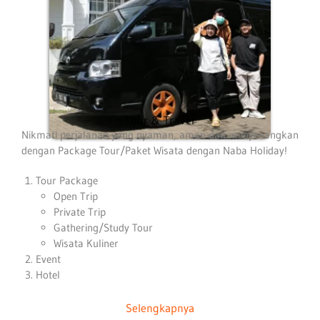
Tour & Travel
Nikmati perjalanan yang nyaman, aman dan menyenangkan
dengan Package Tour/Paket Wisata dengan Naba Holiday!
Tour Package
Open Trip
Private Trip
Gathering/Study Tour
Wisata Kuliner
Event
Hotel
Selengkapnya