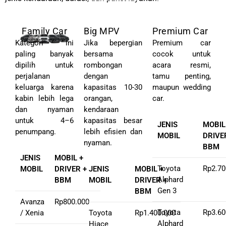
Family Car
Big MPV
Premium Car
Kategori ini
Jika bepergian
Premium car
paling banyak
bersama
cocok untuk
dipilih untuk
rombongan
acara resmi,
perjalanan
dengan
tamu penting,
keluarga karena
kapasitas 10-30
maupun wedding
kabin lebih lega
orangan,
car.
dan nyaman
kendaraan
untuk 4–6
kapasitas besar
JENIS
MOBIL
penumpang.
lebih efisien dan
MOBIL
DRIVE
nyaman.
BBM
JENIS
MOBIL +
Toyota
Rp2.70
MOBIL
DRIVER +
JENIS
MOBIL +
Alphard
BBM
MOBIL
DRIVER +
Gen 3
BBM
Avanza
Rp800.000
Toyota
Rp3.60
/ Xenia
Toyota
Rp1.400.000
Alphard
Hiace