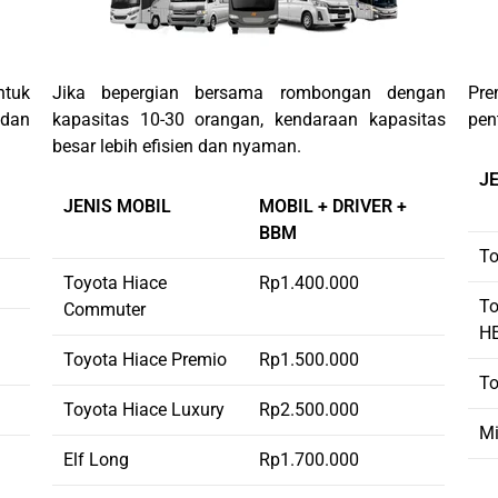
ntuk
Jika bepergian bersama rombongan dengan
Pre
 dan
kapasitas 10-30 orangan, kendaraan kapasitas
pen
besar lebih efisien dan nyaman.
J
JENIS MOBIL
MOBIL + DRIVER +
BBM
To
Toyota Hiace
Rp1.400.000
To
Commuter
H
Toyota Hiace Premio
Rp1.500.000
To
Toyota Hiace Luxury
Rp2.500.000
Mi
Elf Long
Rp1.700.000