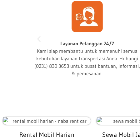
Jenis Kendaraan Lengkap
rjalanan
Kami memiliki jenis kendaran yang lengkap, mula
 dengan
dari City Car, Family Car, Premium Car, Big MPV,
ng selalu
Bus, sampai kendaraan Niaga/logistic
Rental Mobil Harian
Sewa Mobil J