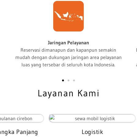
Driver Profesional
i
Kami mempersiapkan Profesional Driver yang telah
melewati proses seleksi yang ketat serta
berorientasi kepada kepuasan pelanggan.
Layanan Kami
angka Panjang
Logistik