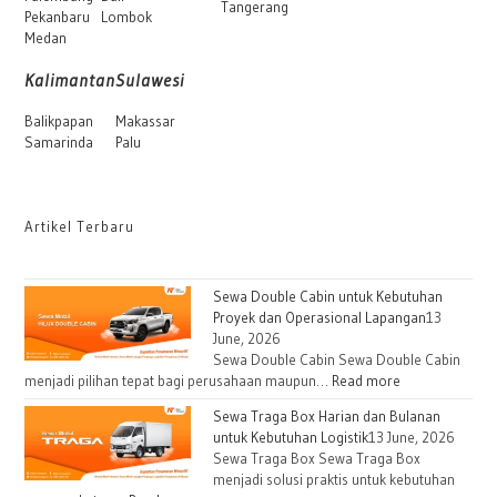
Tangerang
Pekanbaru
Lombok
Medan
Kalimantan
Sulawesi
Balikpapan
Makassar
Samarinda
Palu
Artikel Terbaru
Sewa Double Cabin untuk Kebutuhan
Proyek dan Operasional Lapangan
13
June, 2026
Sewa Double Cabin Sewa Double Cabin
:
menjadi pilihan tepat bagi perusahaan maupun…
Read more
Sewa
Sewa Traga Box Harian dan Bulanan
Double
untuk Kebutuhan Logistik
13 June, 2026
Cabin
Sewa Traga Box Sewa Traga Box
untuk
menjadi solusi praktis untuk kebutuhan