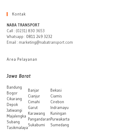
Sewa
Mobil
Logistik
Kontak
NABA TRANSPORT
Call : (0231) 830 3653
Whatsapp :
0811 249 3232
Email : marketing@nabatransport.com
Area Pelayanan
Jawa Barat
Bandung
Banjar
Bekasi
Bogor
Cianjur
Ciamis
Cikarang
Cimahi
Cirebon
Depok
Garut
Indramayu
Jatiwangi
Karawang
Kuningan
Majalengka
Pangandaran
Purwakarta
Subang
Sukabumi
Sumedang
Tasikmalaya