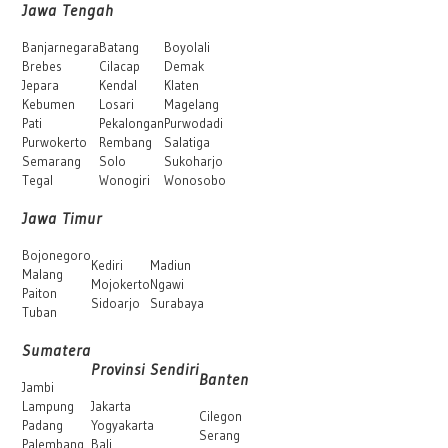
Jawa Tengah
Banjarnegara
Batang
Boyolali
Brebes
Cilacap
Demak
Jepara
Kendal
Klaten
Kebumen
Losari
Magelang
Pati
Pekalongan
Purwodadi
Purwokerto
Rembang
Salatiga
Semarang
Solo
Sukoharjo
Tegal
Wonogiri
Wonosobo
Jawa Timur
Bojonegoro
Kediri
Madiun
Malang
Mojokerto
Ngawi
Paiton
Sidoarjo
Surabaya
Tuban
Sumatera
Provinsi Sendiri
Banten
Jambi
Lampung
Jakarta
Cilegon
Padang
Yogyakarta
Serang
Palembang
Bali