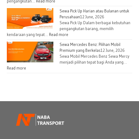
Kebutuhan
:
pengangkutan…
Read more
Proyek
Sewa
Sewa Pick Up Harian atau Bulanan untuk
dan
Traga
Perusahaan
12 June, 2026
Operasional
Box
Sewa Pick Up Dalam berbagai kebutuhan
Lapangan
Harian
pengangkutan barang, memilih
dan
:
kendaraan yang tepat…
Read more
Bulanan
Sewa
Sewa Mercedes Benz: Pilihan Mobil
untuk
Pick
Premium yang Berkelas
12 June, 2026
Kebutuhan
Up
Sewa Mobil Mercedes Benz Sewa Mercy
Logistik
Harian
menjadi pilihan tepat bagi Anda yang…
atau
:
Read more
Bulanan
Sewa
untuk
Mercedes
Perusahaan
Benz:
Pilihan
Mobil
Premium
yang
Berkelas