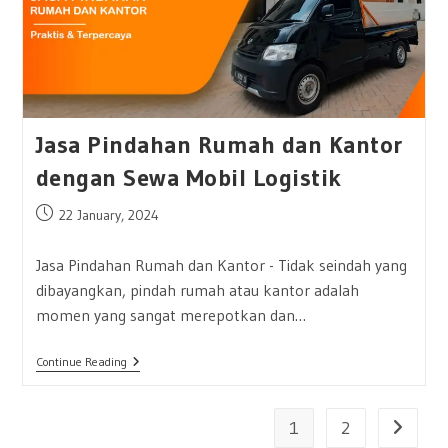
Jasa Pindahan Rumah dan Kantor
dengan Sewa Mobil Logistik
Post
22 January, 2024
published:
Jasa Pindahan Rumah dan Kantor - Tidak seindah yang
dibayangkan, pindah rumah atau kantor adalah
momen yang sangat merepotkan dan…
Jasa
Continue Reading
Pindahan
Rumah
Dan
Kantor
1
2
Go to th
Dengan