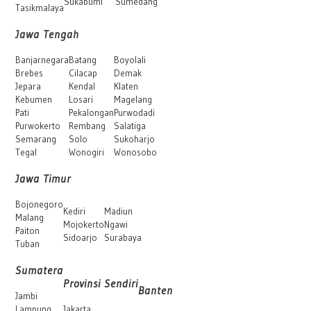
Sukabumi
Sumedang
Tasikmalaya
Jawa Tengah
Banjarnegara
Batang
Boyolali
Brebes
Cilacap
Demak
Jepara
Kendal
Klaten
Kebumen
Losari
Magelang
Pati
Pekalongan
Purwodadi
Purwokerto
Rembang
Salatiga
Semarang
Solo
Sukoharjo
Tegal
Wonogiri
Wonosobo
Jawa Timur
Bojonegoro
Kediri
Madiun
Malang
Mojokerto
Ngawi
Paiton
Sidoarjo
Surabaya
Tuban
Sumatera
Provinsi Sendiri
Banten
Jambi
Lampung
Jakarta