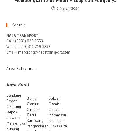
Membongkar Jenis Mobil Pickup dan Fungsinya
6 March, 2024
Kontak
NABA TRANSPORT
Call : (0231) 830 3653
Whatsapp :
0811 249 3232
Email : marketing@nabatransport.com
Area Pelayanan
Jawa Barat
Bandung
Banjar
Bekasi
Bogor
Cianjur
Ciamis
Cikarang
Cimahi
Cirebon
Depok
Garut
Indramayu
Jatiwangi
Karawang
Kuningan
Majalengka
Pangandaran
Purwakarta
Subang