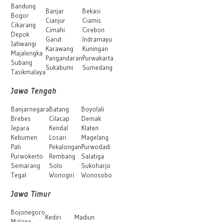
Bandung
Banjar
Bekasi
Bogor
Cianjur
Ciamis
Cikarang
Cimahi
Cirebon
Depok
Garut
Indramayu
Jatiwangi
Karawang
Kuningan
Majalengka
Pangandaran
Purwakarta
Subang
Sukabumi
Sumedang
Tasikmalaya
Jawa Tengah
Banjarnegara
Batang
Boyolali
Brebes
Cilacap
Demak
Jepara
Kendal
Klaten
Kebumen
Losari
Magelang
Pati
Pekalongan
Purwodadi
Purwokerto
Rembang
Salatiga
Semarang
Solo
Sukoharjo
Tegal
Wonogiri
Wonosobo
Jawa Timur
Bojonegoro
Kediri
Madiun
Malang