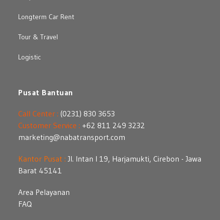
Longterm Car Rent
Tour & Travel
Logistic
Pusat Bantuan
Call Center :
(0231) 830 3653
Customer Service :
+62 811 249 3232
marketing@nabatransport.com
Kantor Pusat :
Jl. Intan I 19, Harjamukti, Cirebon - Jawa
Barat 45141
Area Pelayanan
FAQ