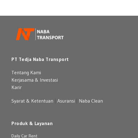
Perusahaan
Benz:
Pilihan
Mobil
Premium
yang
Berkelas
PT Tedja Naba Transport
Tentang Kami
Kerjasama & Investasi
Karir
Syarat & Ketentuan
|
Asuransi
|
Naba Clean
Produk & Layanan
Daily Car Rent