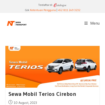
Skip
Terdaftar di
to
Cek
Ketentuan Pengguna
|
+62 811 249 3232
content
Menu
Sewa Mobil Terios Cirebon
Post
10 August, 2023