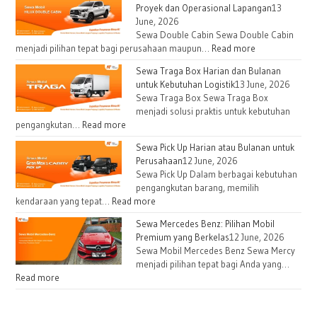
Proyek dan Operasional Lapangan
13
June, 2026
Sewa Double Cabin Sewa Double Cabin
:
menjadi pilihan tepat bagi perusahaan maupun…
Read more
Sewa
Sewa Traga Box Harian dan Bulanan
Double
untuk Kebutuhan Logistik
13 June, 2026
Cabin
Sewa Traga Box Sewa Traga Box
untuk
menjadi solusi praktis untuk kebutuhan
Kebutuhan
:
pengangkutan…
Read more
Proyek
Sewa
Sewa Pick Up Harian atau Bulanan untuk
dan
Traga
Perusahaan
12 June, 2026
Operasional
Box
Sewa Pick Up Dalam berbagai kebutuhan
Lapangan
Harian
pengangkutan barang, memilih
dan
:
kendaraan yang tepat…
Read more
Bulanan
Sewa
Sewa Mercedes Benz: Pilihan Mobil
untuk
Pick
Premium yang Berkelas
12 June, 2026
Kebutuhan
Up
Sewa Mobil Mercedes Benz Sewa Mercy
Logistik
Harian
menjadi pilihan tepat bagi Anda yang…
atau
:
Read more
Bulanan
Sewa
untuk
Mercedes