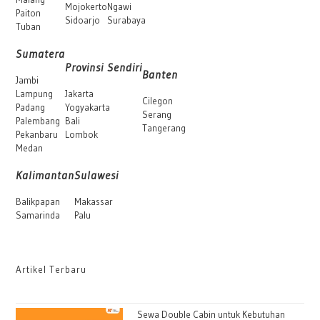
Mojokerto
Ngawi
Paiton
Sidoarjo
Surabaya
Tuban
Sumatera
Provinsi Sendiri
Banten
Jambi
Lampung
Jakarta
Cilegon
Padang
Yogyakarta
Serang
Palembang
Bali
Tangerang
Pekanbaru
Lombok
Medan
Kalimantan
Sulawesi
Balikpapan
Makassar
Samarinda
Palu
Artikel Terbaru
Sewa Double Cabin untuk Kebutuhan