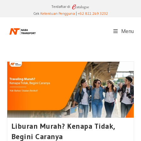
Skip
Terdaftar di
to
Cek
Ketentuan Pengguna
|
+62 811 249 3232
content
Menu
Liburan Murah? Kenapa Tidak,
Begini Caranya