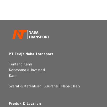
untuk
Mercedes
Perusahaan
Benz:
Pilihan
Mobil
Premium
yang
Berkelas
PT Tedja Naba Transport
Tentang Kami
Kerjasama & Investasi
Karir
Syarat & Ketentuan
|
Asuransi
|
Naba Clean
Produk & Layanan