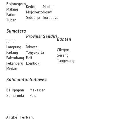
Bojonegoro
Kediri
Madiun
Malang
Mojokerto
Ngawi
Paiton
Sidoarjo
Surabaya
Tuban
Sumatera
Provinsi Sendiri
Banten
Jambi
Lampung
Jakarta
Cilegon
Padang
Yogyakarta
Serang
Palembang
Bali
Tangerang
Pekanbaru
Lombok
Medan
Kalimantan
Sulawesi
Balikpapan
Makassar
Samarinda
Palu
Artikel Terbaru