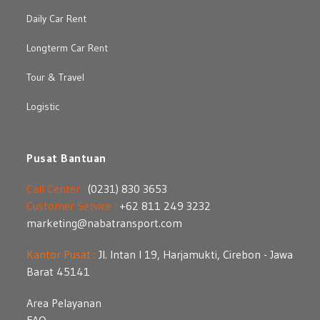
Daily Car Rent
Longterm Car Rent
Tour & Travel
Logistic
Pusat Bantuan
Call Center :
(0231) 830 3653
Customer Service :
+62 811 249 3232
marketing@nabatransport.com
Kantor Pusat :
Jl. Intan I 19, Harjamukti, Cirebon - Jawa
Barat 45141
Area Pelayanan