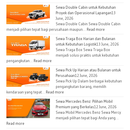
Sewa Double Cabin untuk Kebutuhan
Proyek dan Operasional Lapangan
13
June, 2026
Sewa Double Cabin Sewa Double Cabin
:
menjadi pilihan tepat bagi perusahaan maupun…
Read more
Sewa
Sewa Traga Box Harian dan Bulanan
Double
untuk Kebutuhan Logistik
13 June, 2026
Cabin
Sewa Traga Box Sewa Traga Box
untuk
menjadi solusi praktis untuk kebutuhan
Kebutuhan
:
pengangkutan…
Read more
Proyek
Sewa
Sewa Pick Up Harian atau Bulanan untuk
dan
Traga
Perusahaan
12 June, 2026
Operasional
Box
Sewa Pick Up Dalam berbagai kebutuhan
Lapangan
Harian
pengangkutan barang, memilih
dan
:
kendaraan yang tepat…
Read more
Bulanan
Sewa
Sewa Mercedes Benz: Pilihan Mobil
untuk
Pick
Premium yang Berkelas
12 June, 2026
Kebutuhan
Up
Sewa Mobil Mercedes Benz Sewa Mercy
Logistik
Harian
menjadi pilihan tepat bagi Anda yang…
atau
:
Read more
Bulanan
Sewa