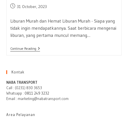
Post
31 October, 2023
published:
Liburan Murah dan Hemat Liburan Murah - Siapa yang
tidak ingin mendapatkannya. Saat berbicara mengenai
liburan, yang pertama muncul memang…
Liburan
Continue Reading
Murah?
Kenapa
Tidak,
Begini
Caranya
Kontak
NABA TRANSPORT
Call : (0231) 830 3653
Whatsapp :
0811 249 3232
Email : marketing@nabatransport.com
Area Pelayanan