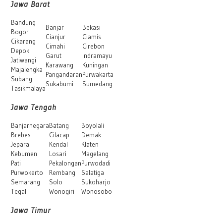
Jawa Barat
Bandung
Banjar
Bekasi
Bogor
Cianjur
Ciamis
Cikarang
Cimahi
Cirebon
Depok
Garut
Indramayu
Jatiwangi
Karawang
Kuningan
Majalengka
Pangandaran
Purwakarta
Subang
Sukabumi
Sumedang
Tasikmalaya
Jawa Tengah
Banjarnegara
Batang
Boyolali
Brebes
Cilacap
Demak
Jepara
Kendal
Klaten
Kebumen
Losari
Magelang
Pati
Pekalongan
Purwodadi
Purwokerto
Rembang
Salatiga
Semarang
Solo
Sukoharjo
Tegal
Wonogiri
Wonosobo
Jawa Timur