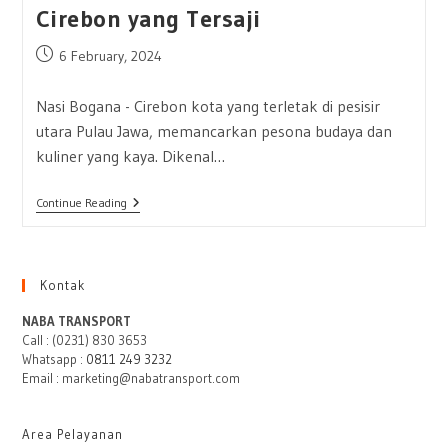
Cirebon yang Tersaji
Post
6 February, 2024
published:
Nasi Bogana - Cirebon kota yang terletak di pesisir
utara Pulau Jawa, memancarkan pesona budaya dan
kuliner yang kaya. Dikenal…
Nasi
Continue Reading
Bogana
Di
Keraton
Kacirebonan:
Kelezatan
Kontak
Budaya
Cirebon
NABA TRANSPORT
Yang
Call : (0231) 830 3653
Tersaji
Whatsapp :
0811 249 3232
Email : marketing@nabatransport.com
Area Pelayanan