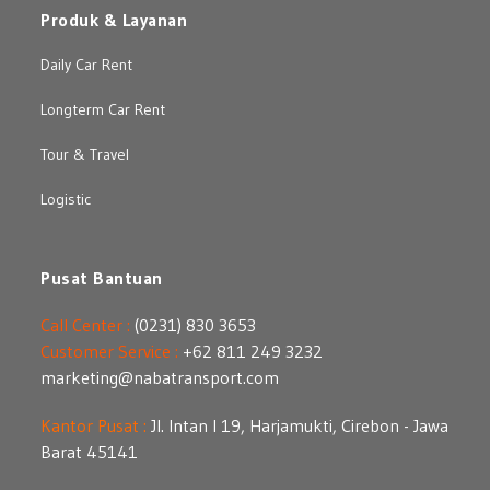
Produk & Layanan
Daily Car Rent
Longterm Car Rent
Tour & Travel
Logistic
Pusat Bantuan
Call Center :
(0231) 830 3653
Customer Service :
+62 811 249 3232
marketing@nabatransport.com
Kantor Pusat :
Jl. Intan I 19, Harjamukti, Cirebon - Jawa
Barat 45141