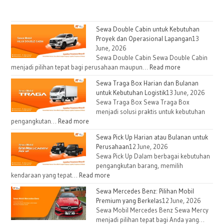
Sewa Double Cabin untuk Kebutuhan
Proyek dan Operasional Lapangan
13
June, 2026
Sewa Double Cabin Sewa Double Cabin
:
menjadi pilihan tepat bagi perusahaan maupun…
Read more
Sewa
Sewa Traga Box Harian dan Bulanan
Double
untuk Kebutuhan Logistik
13 June, 2026
Cabin
Sewa Traga Box Sewa Traga Box
untuk
menjadi solusi praktis untuk kebutuhan
Kebutuhan
:
pengangkutan…
Read more
Proyek
Sewa
Sewa Pick Up Harian atau Bulanan untuk
dan
Traga
Perusahaan
12 June, 2026
Operasional
Box
Sewa Pick Up Dalam berbagai kebutuhan
Lapangan
Harian
pengangkutan barang, memilih
dan
:
kendaraan yang tepat…
Read more
Bulanan
Sewa
Sewa Mercedes Benz: Pilihan Mobil
untuk
Pick
Premium yang Berkelas
12 June, 2026
Kebutuhan
Up
Sewa Mobil Mercedes Benz Sewa Mercy
Logistik
Harian
menjadi pilihan tepat bagi Anda yang…