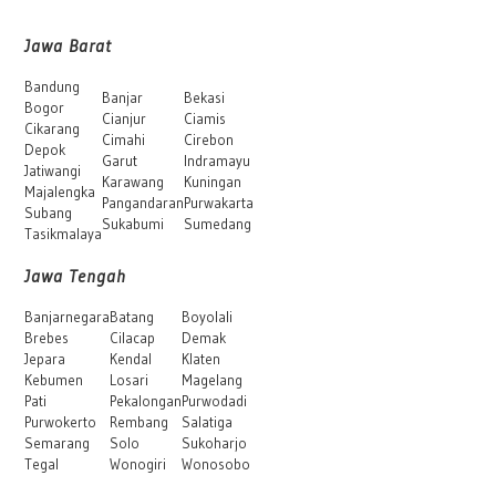
Jawa Barat
Bandung
Banjar
Bekasi
Bogor
Cianjur
Ciamis
Cikarang
Cimahi
Cirebon
Depok
Garut
Indramayu
Jatiwangi
Karawang
Kuningan
Majalengka
Pangandaran
Purwakarta
Subang
Sukabumi
Sumedang
Tasikmalaya
Jawa Tengah
Banjarnegara
Batang
Boyolali
Brebes
Cilacap
Demak
Jepara
Kendal
Klaten
Kebumen
Losari
Magelang
Pati
Pekalongan
Purwodadi
Purwokerto
Rembang
Salatiga
Semarang
Solo
Sukoharjo
Tegal
Wonogiri
Wonosobo