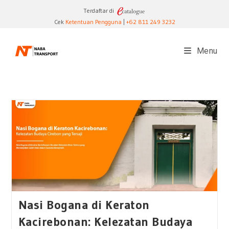
Skip
Terdaftar di
to
Cek
Ketentuan Pengguna
|
+62 811 249 3232
content
Menu
Nasi Bogana di Keraton
Kacirebonan: Kelezatan Budaya