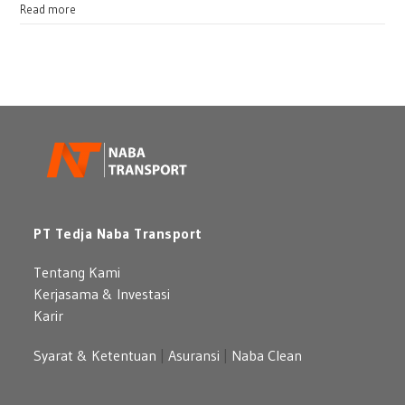
atau
:
Read more
Bulanan
Sewa
untuk
Mercedes
Perusahaan
Benz:
Pilihan
Mobil
Premium
yang
Berkelas
PT Tedja Naba Transport
Tentang Kami
Kerjasama & Investasi
Karir
Syarat & Ketentuan
|
Asuransi
|
Naba Clean