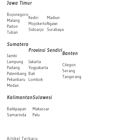
Jawa Timur
Bojonegoro
Kediri
Madiun
Malang
Mojokerto
Ngawi
Paiton
Sidoarjo
Surabaya
Tuban
Sumatera
Provinsi Sendiri
Banten
Jambi
Lampung
Jakarta
Cilegon
Padang
Yogyakarta
Serang
Palembang
Bali
Tangerang
Pekanbaru
Lombok
Medan
Kalimantan
Sulawesi
Balikpapan
Makassar
Samarinda
Palu
Artikel Terbaru