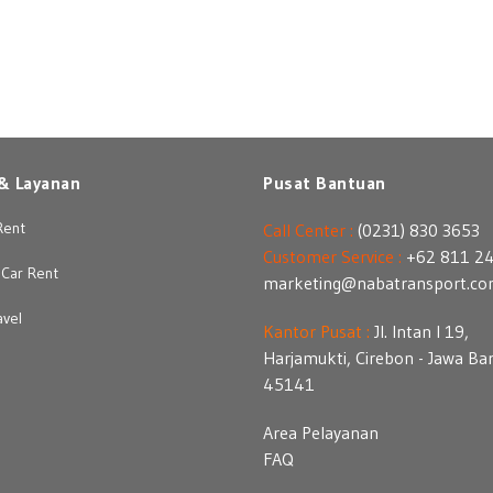
& Layanan
Pusat Bantuan
Rent
Call Center :
(0231) 830 3653
Customer Service :
+62 811 2
Car Rent
marketing@nabatransport.c
avel
Kantor Pusat :
Jl. Intan I 19,
Harjamukti, Cirebon - Jawa Ba
45141
Area Pelayanan
FAQ