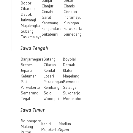
Banjar
Bekasi
Bogor
Cianjur
Ciamis
Cikarang
Cimahi
Cirebon
Depok
Garut
Indramayu
Jatiwangi
Karawang
Kuningan
Majalengka
Pangandaran
Purwakarta
Subang
Sukabumi
Sumedang
Tasikmalaya
Jawa Tengah
Banjarnegara
Batang
Boyolali
Brebes
Cilacap
Demak
Jepara
Kendal
Klaten
Kebumen
Losari
Magelang
Pati
Pekalongan
Purwodadi
Purwokerto
Rembang
Salatiga
Semarang
Solo
Sukoharjo
Tegal
Wonogiri
Wonosobo
Jawa Timur
Bojonegoro
Kediri
Madiun
Malang
Mojokerto
Ngawi
Paiton