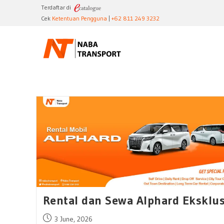
Skip
Terdaftar di
to
Cek
Ketentuan Pengguna
|
+62 811 249 3232
content
Rental dan Sewa Alphard Eksklus
Post
3 June, 2026