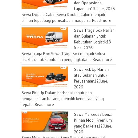
dan Operasional
Lapangan
13 June, 2026
Sewa Double Cabin Sewa Double Cabin menjadi
:
pilihan tepat bagi perusahaan maupun…
Read more
Sewa
Sewa Traga Box Harian
Double
dan Bulanan untuk
Cabin
Kebutuhan Logistik
13
untuk
June, 2026
Kebutuhan
Sewa Traga Box Sewa Traga Box menjadi solusi
Proyek
:
praktis untuk kebutuhan pengangkutan…
Read more
dan
Sewa
Sewa Pick Up Harian
Operasional
Traga
atau Bulanan untuk
Lapangan
Box
Perusahaan
12 June,
Harian
2026
dan
Sewa Pick Up Dalam berbagai kebutuhan
Bulanan
pengangkutan barang, memilih kendaraan yang
:
tepat…
Read more
untuk
Sewa
Kebutuhan
Sewa Mercedes Benz:
Pick
Logistik
Pilihan Mobil Premium
Up
yang Berkelas
12 June,
Harian
2026
atau
Sewa Mobil Mercedes Benz Sewa Mercy menjadi