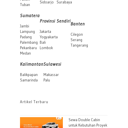
Sidoarjo
Surabaya
Tuban
Sumatera
Provinsi Sendiri
Banten
Jambi
Lampung
Jakarta
Cilegon
Padang
Yogyakarta
Serang
Palembang
Bali
Tangerang
Pekanbaru
Lombok
Medan
Kalimantan
Sulawesi
Balikpapan
Makassar
Samarinda
Palu
Artikel Terbaru
Sewa Double Cabin
untuk Kebutuhan Proyek