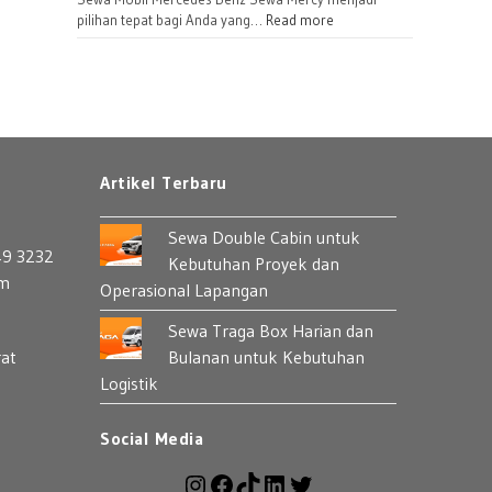
Bulanan
:
pilihan tepat bagi Anda yang…
Read more
untuk
Sewa
Perusahaan
Mercedes
Benz:
Pilihan
Mobil
Premium
Artikel Terbaru
yang
Berkelas
Sewa Double Cabin untuk
49 3232
Kebutuhan Proyek dan
om
Operasional Lapangan
Sewa Traga Box Harian dan
rat
Bulanan untuk Kebutuhan
Logistik
Social Media
Instagram
Facebook
TikTok
LinkedIn
Twitter