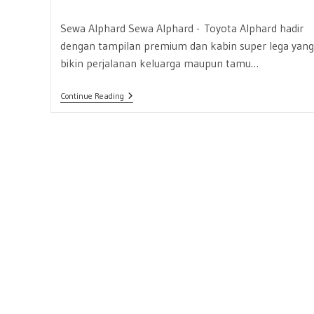
published:
Sewa Alphard Sewa Alphard - Toyota Alphard hadir
dengan tampilan premium dan kabin super lega yang
bikin perjalanan keluarga maupun tamu…
Rental
Continue Reading
Dan
Sewa
Alphard
Eksklusif