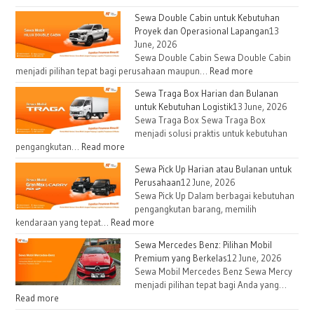
Sewa Double Cabin untuk Kebutuhan
Proyek dan Operasional Lapangan
13
June, 2026
Sewa Double Cabin Sewa Double Cabin
:
menjadi pilihan tepat bagi perusahaan maupun…
Read more
Sewa
Sewa Traga Box Harian dan Bulanan
Double
untuk Kebutuhan Logistik
13 June, 2026
Cabin
Sewa Traga Box Sewa Traga Box
untuk
menjadi solusi praktis untuk kebutuhan
Kebutuhan
:
pengangkutan…
Read more
Proyek
Sewa
Sewa Pick Up Harian atau Bulanan untuk
dan
Traga
Perusahaan
12 June, 2026
Operasional
Box
Sewa Pick Up Dalam berbagai kebutuhan
Lapangan
Harian
pengangkutan barang, memilih
dan
:
kendaraan yang tepat…
Read more
Bulanan
Sewa
Sewa Mercedes Benz: Pilihan Mobil
untuk
Pick
Premium yang Berkelas
12 June, 2026
Kebutuhan
Up
Sewa Mobil Mercedes Benz Sewa Mercy
Logistik
Harian
menjadi pilihan tepat bagi Anda yang…
atau
:
Read more
Bulanan
Sewa