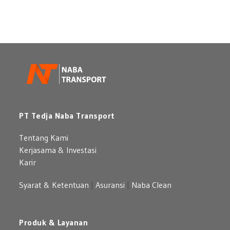
untuk
Mercedes
Perusahaan
Benz:
Pilihan
Mobil
Premium
yang
Berkelas
PT Tedja Naba Transport
Tentang Kami
Kerjasama & Investasi
Karir
Syarat & Ketentuan
|
Asuransi
|
Naba Clean
Produk & Layanan