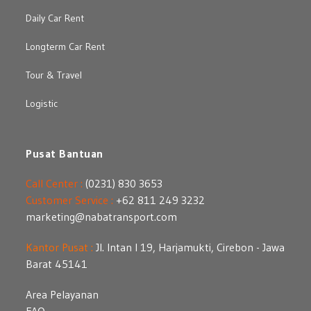
Daily Car Rent
Longterm Car Rent
Tour & Travel
Logistic
Pusat Bantuan
Call Center :
(0231) 830 3653
Customer Service :
+62 811 249 3232
marketing@nabatransport.com
Kantor Pusat :
Jl. Intan I 19, Harjamukti, Cirebon - Jawa
Barat 45141
Area Pelayanan