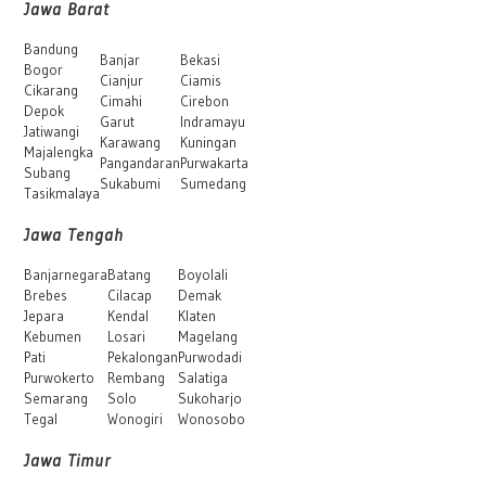
Jawa Barat
Bandung
Banjar
Bekasi
Bogor
Cianjur
Ciamis
Cikarang
Cimahi
Cirebon
Depok
Garut
Indramayu
Jatiwangi
Karawang
Kuningan
Majalengka
Pangandaran
Purwakarta
Subang
Sukabumi
Sumedang
Tasikmalaya
Jawa Tengah
Banjarnegara
Batang
Boyolali
Brebes
Cilacap
Demak
Jepara
Kendal
Klaten
Kebumen
Losari
Magelang
Pati
Pekalongan
Purwodadi
Purwokerto
Rembang
Salatiga
Semarang
Solo
Sukoharjo
Tegal
Wonogiri
Wonosobo
Jawa Timur