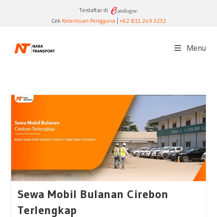
Skip
Terdaftar di
to
Cek
Ketentuan Pengguna
|
+62 811 249 3232
content
Menu
Sewa Mobil Bulanan Cirebon
Terlengkap