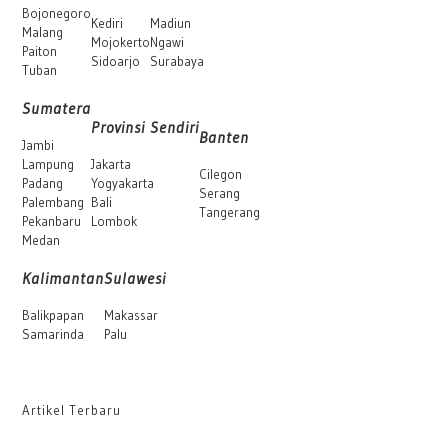
Bojonegoro
Kediri
Madiun
Malang
Mojokerto
Ngawi
Paiton
Sidoarjo
Surabaya
Tuban
Sumatera
Provinsi Sendiri
Banten
Jambi
Lampung
Jakarta
Cilegon
Padang
Yogyakarta
Serang
Palembang
Bali
Tangerang
Pekanbaru
Lombok
Medan
Kalimantan
Sulawesi
Balikpapan
Makassar
Samarinda
Palu
Artikel Terbaru