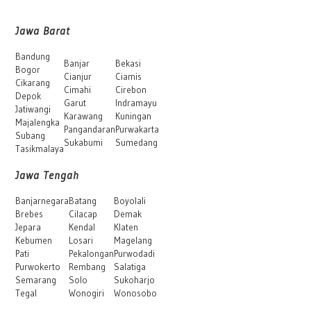
Jawa Barat
Bandung
Banjar
Bekasi
Bogor
Cianjur
Ciamis
Cikarang
Cimahi
Cirebon
Depok
Garut
Indramayu
Jatiwangi
Karawang
Kuningan
Majalengka
Pangandaran
Purwakarta
Subang
Sukabumi
Sumedang
Tasikmalaya
Jawa Tengah
Banjarnegara
Batang
Boyolali
Brebes
Cilacap
Demak
Jepara
Kendal
Klaten
Kebumen
Losari
Magelang
Pati
Pekalongan
Purwodadi
Purwokerto
Rembang
Salatiga
Semarang
Solo
Sukoharjo
Tegal
Wonogiri
Wonosobo