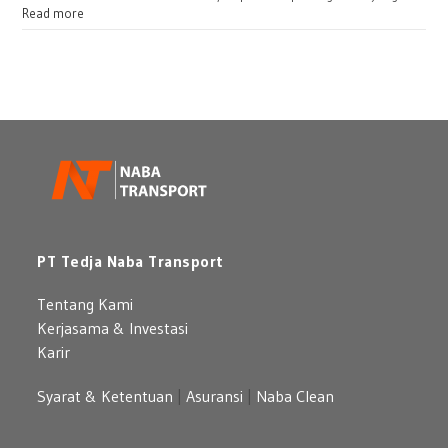
atau
:
Read more
Bulanan
Sewa
untuk
Mercedes
Perusahaan
Benz:
Pilihan
Mobil
Premium
yang
Berkelas
PT Tedja Naba Transport
Tentang Kami
Kerjasama & Investasi
Karir
Syarat & Ketentuan
|
Asuransi
|
Naba Clean