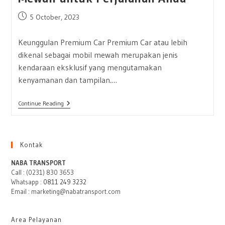
Post
5 October, 2023
published:
Keunggulan Premium Car Premium Car atau lebih
dikenal sebagai mobil mewah merupakan jenis
kendaraan eksklusif yang mengutamakan
kenyamanan dan tampilan.…
Koleksi
Continue Reading
Premium
Car
Nyaman
&
Mewah
Kontak
Untuk
Perjalanan
NABA TRANSPORT
Anda
Call : (0231) 830 3653
Whatsapp :
0811 249 3232
Email : marketing@nabatransport.com
Area Pelayanan