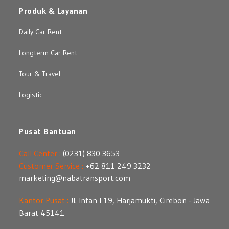
Produk & Layanan
Daily Car Rent
Longterm Car Rent
Tour & Travel
Logistic
Pusat Bantuan
Call Center :
(0231) 830 3653
Customer Service :
+62 811 249 3232
marketing@nabatransport.com
Kantor Pusat :
Jl. Intan I 19, Harjamukti, Cirebon - Jawa
Barat 45141