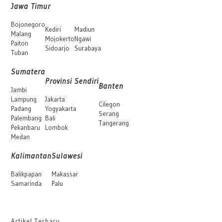
Jawa Timur
Bojonegoro
Kediri
Madiun
Malang
Mojokerto
Ngawi
Paiton
Sidoarjo
Surabaya
Tuban
Sumatera
Provinsi Sendiri
Banten
Jambi
Lampung
Jakarta
Cilegon
Padang
Yogyakarta
Serang
Palembang
Bali
Tangerang
Pekanbaru
Lombok
Medan
Kalimantan
Sulawesi
Balikpapan
Makassar
Samarinda
Palu
Artikel Terbaru