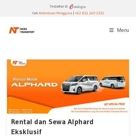
Skip
Terdaftar di
to
Cek
Ketentuan Pengguna
|
+62 811 249 3232
content
Menu
Rental dan Sewa Alphard
Eksklusif