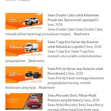
Sewa Double Cabin untuk Kebutuhan
Proyek dan Operasional Lapangan
13
June, 2026
Sewa Double Cabin Sewa Double Cabin
:
menjadi pilihan tepat bagi perusahaan maupun…
Read more
Sewa
Sewa Traga Box Harian dan Bulanan
Double
untuk Kebutuhan Logistik
13 June, 2026
Cabin
Sewa Traga Box Sewa Traga Box
untuk
menjadi solusi praktis untuk kebutuhan
Kebutuhan
:
pengangkutan…
Read more
Proyek
Sewa
Sewa Pick Up Harian atau Bulanan untuk
dan
Traga
Perusahaan
12 June, 2026
Operasional
Box
Sewa Pick Up Dalam berbagai kebutuhan
Lapangan
Harian
pengangkutan barang, memilih
dan
:
kendaraan yang tepat…
Read more
Bulanan
Sewa
Sewa Mercedes Benz: Pilihan Mobil
untuk
Pick
Premium yang Berkelas
12 June, 2026
Kebutuhan
Up
Sewa Mobil Mercedes Benz Sewa Mercy
Logistik
Harian
menjadi pilihan tepat bagi Anda yang…