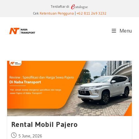
Skip
Terdaftar di
to
Cek
Ketentuan Pengguna
|
+62 811 249 3232
content
Menu
Rental Mobil Pajero
Post
5 June, 2026