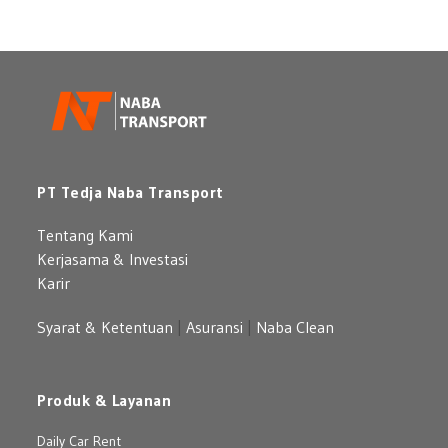
Perusahaan
Benz:
Pilihan
Mobil
Premium
yang
Berkelas
PT Tedja Naba Transport
Tentang Kami
Kerjasama & Investasi
Karir
Syarat & Ketentuan
|
Asuransi
|
Naba Clean
Produk & Layanan
Daily Car Rent