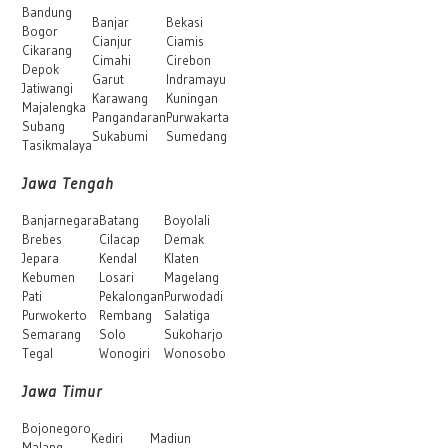
Bandung
Banjar
Bekasi
Bogor
Cianjur
Ciamis
Cikarang
Cimahi
Cirebon
Depok
Garut
Indramayu
Jatiwangi
Karawang
Kuningan
Majalengka
Pangandaran
Purwakarta
Subang
Sukabumi
Sumedang
Tasikmalaya
Jawa Tengah
Banjarnegara
Batang
Boyolali
Brebes
Cilacap
Demak
Jepara
Kendal
Klaten
Kebumen
Losari
Magelang
Pati
Pekalongan
Purwodadi
Purwokerto
Rembang
Salatiga
Semarang
Solo
Sukoharjo
Tegal
Wonogiri
Wonosobo
Jawa Timur
Bojonegoro
Kediri
Madiun
Malang