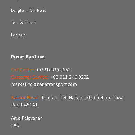
Longterm Car Rent
Tour & Travel
Logistic
Pusat Bantuan
Call Center :
(0231) 830 3653
Customer Service :
+62 811 249 3232
marketing@nabatransport.com
Kantor Pusat :
Jl. Intan I 19, Harjamukti, Cirebon - Jawa
Barat 45141
Area Pelayanan
FAQ