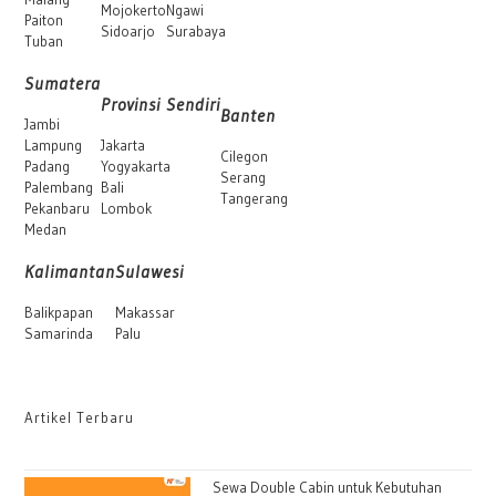
Mojokerto
Ngawi
Paiton
Sidoarjo
Surabaya
Tuban
Sumatera
Provinsi Sendiri
Banten
Jambi
Lampung
Jakarta
Cilegon
Padang
Yogyakarta
Serang
Palembang
Bali
Tangerang
Pekanbaru
Lombok
Medan
Kalimantan
Sulawesi
Balikpapan
Makassar
Samarinda
Palu
Artikel Terbaru
Sewa Double Cabin untuk Kebutuhan