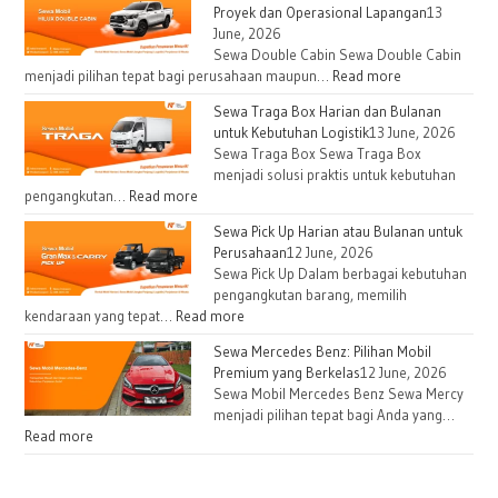
Proyek dan Operasional Lapangan
13
June, 2026
Sewa Double Cabin Sewa Double Cabin
:
menjadi pilihan tepat bagi perusahaan maupun…
Read more
Sewa
Sewa Traga Box Harian dan Bulanan
Double
untuk Kebutuhan Logistik
13 June, 2026
Cabin
Sewa Traga Box Sewa Traga Box
untuk
menjadi solusi praktis untuk kebutuhan
Kebutuhan
:
pengangkutan…
Read more
Proyek
Sewa
Sewa Pick Up Harian atau Bulanan untuk
dan
Traga
Perusahaan
12 June, 2026
Operasional
Box
Sewa Pick Up Dalam berbagai kebutuhan
Lapangan
Harian
pengangkutan barang, memilih
dan
:
kendaraan yang tepat…
Read more
Bulanan
Sewa
Sewa Mercedes Benz: Pilihan Mobil
untuk
Pick
Premium yang Berkelas
12 June, 2026
Kebutuhan
Up
Sewa Mobil Mercedes Benz Sewa Mercy
Logistik
Harian
menjadi pilihan tepat bagi Anda yang…
atau
:
Read more
Bulanan
Sewa
untuk
Mercedes