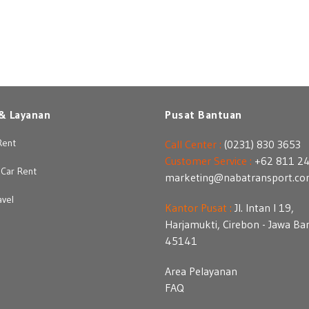
& Layanan
Pusat Bantuan
Rent
Call Center :
(0231) 830 3653
Customer Service :
+62 811 2
Car Rent
marketing@nabatransport.c
avel
Kantor Pusat :
Jl. Intan I 19,
Harjamukti, Cirebon - Jawa Ba
45141
Area Pelayanan
FAQ