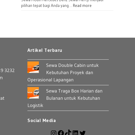
Bulanan
:
pilihan tepat bagi Anda yang…
Read more
untuk
Sewa
Perusahaan
Mercedes
Benz:
Pilihan
Mobil
Premium
Artikel Terbaru
yang
Berkelas
Sewa Double Cabin untuk
49 3232
Kebutuhan Proyek dan
om
Operasional Lapangan
Sewa Traga Box Harian dan
rat
Bulanan untuk Kebutuhan
Logistik
Social Media
Instagram
Facebook
TikTok
LinkedIn
Twitter