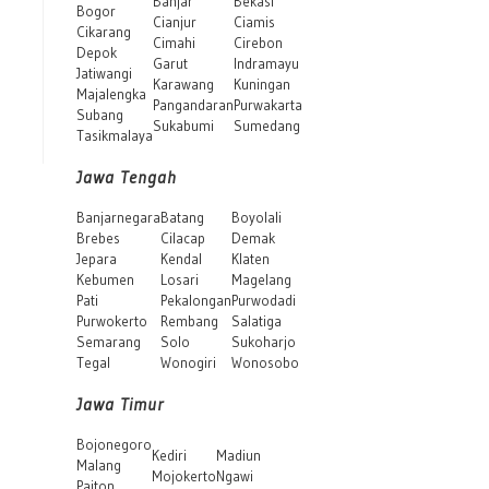
Banjar
Bekasi
Bogor
Cianjur
Ciamis
Cikarang
Cimahi
Cirebon
Depok
Garut
Indramayu
Jatiwangi
Karawang
Kuningan
Majalengka
Pangandaran
Purwakarta
Subang
Sukabumi
Sumedang
Tasikmalaya
Jawa Tengah
Banjarnegara
Batang
Boyolali
Brebes
Cilacap
Demak
Jepara
Kendal
Klaten
Kebumen
Losari
Magelang
Pati
Pekalongan
Purwodadi
Purwokerto
Rembang
Salatiga
Semarang
Solo
Sukoharjo
Tegal
Wonogiri
Wonosobo
Jawa Timur
Bojonegoro
Kediri
Madiun
Malang
Mojokerto
Ngawi
Paiton