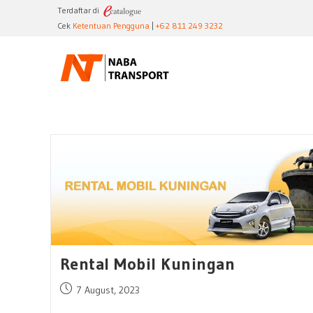
Skip
Terdaftar di
to
Cek
Ketentuan Pengguna
|
+62 811 249 3232
content
Rental Mobil Kuningan
Post
7 August, 2023
published: