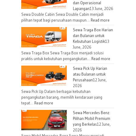
dan Operasional
Lapangan
13 June, 2026
Sewa Double Cabin Sewa Double Cabin menjadi
:
pilihan tepat bagi perusahaan maupun…
Read more
Sewa
Sewa Traga Box Harian
Double
dan Bulanan untuk
Cabin
Kebutuhan Logistik
13
untuk
June, 2026
Kebutuhan
Sewa Traga Box Sewa Traga Box menjadi solusi
Proyek
:
praktis untuk kebutuhan pengangkutan…
Read more
dan
Sewa
Sewa Pick Up Harian
Operasional
Traga
atau Bulanan untuk
Lapangan
Box
Perusahaan
12 June,
Harian
2026
dan
Sewa Pick Up Dalam berbagai kebutuhan
Bulanan
pengangkutan barang, memilih kendaraan yang
:
tepat…
Read more
untuk
Sewa
Kebutuhan
Sewa Mercedes Benz:
Pick
Logistik
Pilihan Mobil Premium
Up
yang Berkelas
12 June,
Harian
2026
atau
Sewa Mobil Mercedes Benz Sewa Mercy menjadi