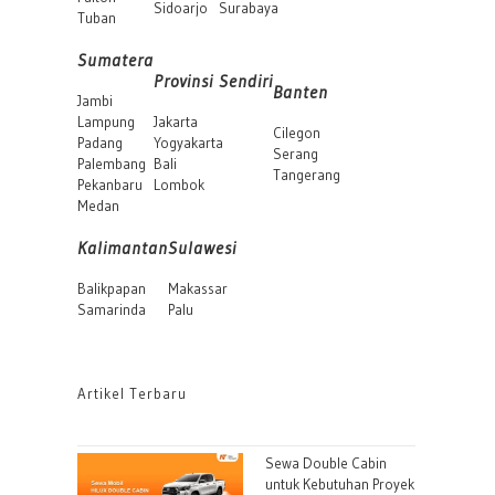
Sidoarjo
Surabaya
Tuban
Sumatera
Provinsi Sendiri
Banten
Jambi
Lampung
Jakarta
Cilegon
Padang
Yogyakarta
Serang
Palembang
Bali
Tangerang
Pekanbaru
Lombok
Medan
Kalimantan
Sulawesi
Balikpapan
Makassar
Samarinda
Palu
Artikel Terbaru
Sewa Double Cabin
untuk Kebutuhan Proyek