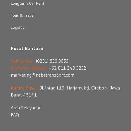
Longterm Car Rent
Tour & Travel
Logistic
Pusat Bantuan
Call Center :
(0231) 830 3653
Customer Service :
+62 811 249 3232
marketing@nabatransport.com
Kantor Pusat :
Jl. Intan I 19, Harjamukti, Cirebon - Jawa
Barat 45141
Area Pelayanan
FAQ