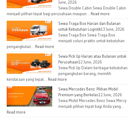
June, 2026
Sewa Double Cabin Sewa Double Cabin
:
menjadi pilihan tepat bagi perusahaan maupun…
Read more
Sewa
Sewa Traga Box Harian dan Bulanan
Double
untuk Kebutuhan Logistik
13 June, 2026
Cabin
Sewa Traga Box Sewa Traga Box
untuk
menjadi solusi praktis untuk kebutuhan
Kebutuhan
:
pengangkutan…
Read more
Proyek
Sewa
Sewa Pick Up Harian atau Bulanan untuk
dan
Traga
Perusahaan
12 June, 2026
Operasional
Box
Sewa Pick Up Dalam berbagai kebutuhan
Lapangan
Harian
pengangkutan barang, memilih
dan
:
kendaraan yang tepat…
Read more
Bulanan
Sewa
Sewa Mercedes Benz: Pilihan Mobil
untuk
Pick
Premium yang Berkelas
12 June, 2026
Kebutuhan
Up
Sewa Mobil Mercedes Benz Sewa Mercy
Logistik
Harian
menjadi pilihan tepat bagi Anda yang…
atau
:
Read more
Bulanan
Sewa
untuk
Mercedes
Perusahaan
Benz: