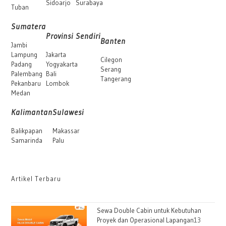
Sidoarjo
Surabaya
Tuban
Sumatera
Provinsi Sendiri
Banten
Jambi
Lampung
Jakarta
Cilegon
Padang
Yogyakarta
Serang
Palembang
Bali
Tangerang
Pekanbaru
Lombok
Medan
Kalimantan
Sulawesi
Balikpapan
Makassar
Samarinda
Palu
Artikel Terbaru
Sewa Double Cabin untuk Kebutuhan
Proyek dan Operasional Lapangan
13