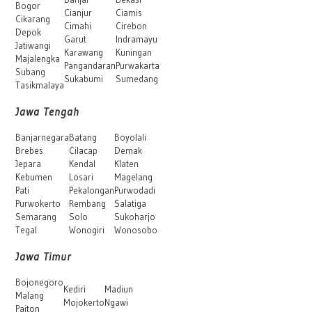
Bogor
Cianjur
Ciamis
Cikarang
Cimahi
Cirebon
Depok
Garut
Indramayu
Jatiwangi
Karawang
Kuningan
Majalengka
Pangandaran
Purwakarta
Subang
Sukabumi
Sumedang
Tasikmalaya
Jawa Tengah
Banjarnegara
Batang
Boyolali
Brebes
Cilacap
Demak
Jepara
Kendal
Klaten
Kebumen
Losari
Magelang
Pati
Pekalongan
Purwodadi
Purwokerto
Rembang
Salatiga
Semarang
Solo
Sukoharjo
Tegal
Wonogiri
Wonosobo
Jawa Timur
Bojonegoro
Kediri
Madiun
Malang
Mojokerto
Ngawi
Paiton