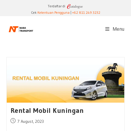
Skip
Terdaftar di
to
Cek
Ketentuan Pengguna
|
+62 811 249 3232
content
Menu
Rental Mobil Kuningan
Post
7 August, 2023
published: