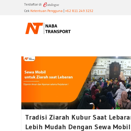
Skip
Terdaftar di
to
Cek
Ketentuan Pengguna
|
+62 811 249 3232
content
Tradisi Ziarah Kubur Saat Lebara
Lebih Mudah Dengan Sewa Mobil