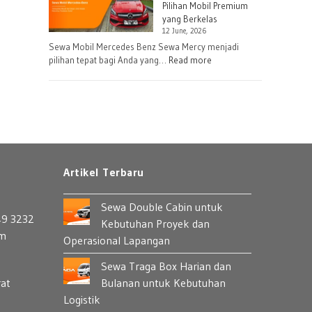
Up
Pilihan Mobil Premium
Harian
yang Berkelas
12 June, 2026
atau
Sewa Mobil Mercedes Benz Sewa Mercy menjadi
Bulanan
:
pilihan tepat bagi Anda yang…
Read more
untuk
Sewa
Perusahaan
Mercedes
Benz:
Pilihan
Mobil
Premium
yang
Artikel Terbaru
Berkelas
Sewa Double Cabin untuk
49 3232
Kebutuhan Proyek dan
om
Operasional Lapangan
Sewa Traga Box Harian dan
rat
Bulanan untuk Kebutuhan
Logistik