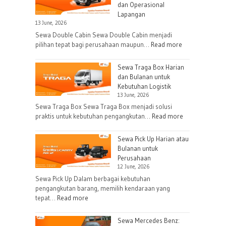
dan Operasional
Lapangan
13 June, 2026
Sewa Double Cabin Sewa Double Cabin menjadi
:
pilihan tepat bagi perusahaan maupun…
Read more
Sewa
Double
Sewa Traga Box Harian
Cabin
dan Bulanan untuk
Kebutuhan Logistik
untuk
13 June, 2026
Kebutuhan
Sewa Traga Box Sewa Traga Box menjadi solusi
Proyek
:
praktis untuk kebutuhan pengangkutan…
Read more
dan
Sewa
Operasional
Traga
Sewa Pick Up Harian atau
Lapangan
Box
Bulanan untuk
Perusahaan
Harian
12 June, 2026
dan
Sewa Pick Up Dalam berbagai kebutuhan
Bulanan
pengangkutan barang, memilih kendaraan yang
untuk
:
tepat…
Read more
Kebutuhan
Sewa
Logistik
Pick
Sewa Mercedes Benz: