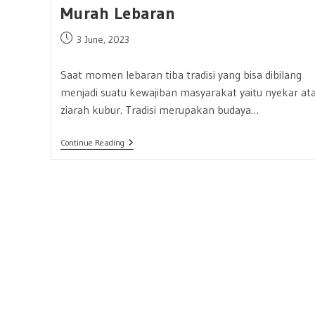
Murah Lebaran
Post
3 June, 2023
published:
Saat momen lebaran tiba tradisi yang bisa dibilang
menjadi suatu kewajiban masyarakat yaitu nyekar at
ziarah kubur. Tradisi merupakan budaya…
Tradisi
Continue Reading
Ziarah
Kubur
Saat
Lebaran
Lebih
Mudah
Dengan
Sewa
Mobil
Murah
Lebaran