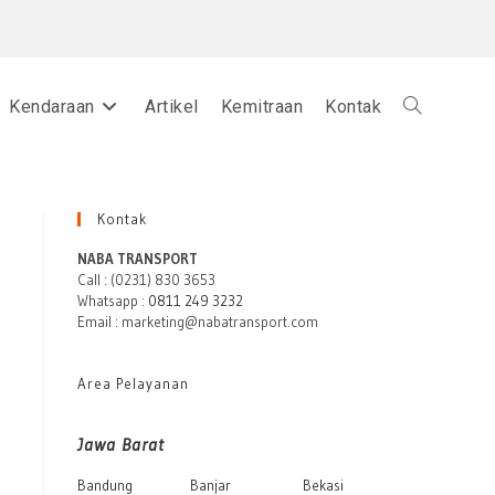
Kendaraan
Artikel
Kemitraan
Kontak
Toggle
website
Kontak
NABA TRANSPORT
Call : (0231) 830 3653
Whatsapp :
0811 249 3232
search
Email : marketing@nabatransport.com
Area Pelayanan
Jawa Barat
Bandung
Banjar
Bekasi