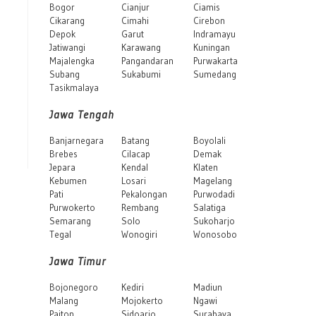
Bogor
Cianjur
Ciamis
Cikarang
Cimahi
Cirebon
Depok
Garut
Indramayu
Jatiwangi
Karawang
Kuningan
Majalengka
Pangandaran
Purwakarta
Subang
Sukabumi
Sumedang
Tasikmalaya
Jawa Tengah
Banjarnegara
Batang
Boyolali
Brebes
Cilacap
Demak
Jepara
Kendal
Klaten
Kebumen
Losari
Magelang
Pati
Pekalongan
Purwodadi
Purwokerto
Rembang
Salatiga
Semarang
Solo
Sukoharjo
Tegal
Wonogiri
Wonosobo
Jawa Timur
Bojonegoro
Kediri
Madiun
Malang
Mojokerto
Ngawi
Paiton
Sidoarjo
Surabaya