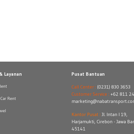
& Layanan
Pusat Bantuan
Rent
Call Center :
(0231) 830 3653
Customer Service :
+62 811 2
Car Rent
marketing@nabatransport.c
avel
Kantor Pusat :
Jl. Intan I 19,
Harjamukti, Cirebon - Jawa Ba
45141