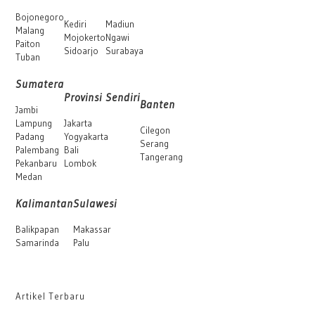
Bojonegoro
Kediri
Madiun
Malang
Mojokerto
Ngawi
Paiton
Sidoarjo
Surabaya
Tuban
Sumatera
Provinsi Sendiri
Banten
Jambi
Lampung
Jakarta
Cilegon
Padang
Yogyakarta
Serang
Palembang
Bali
Tangerang
Pekanbaru
Lombok
Medan
Kalimantan
Sulawesi
Balikpapan
Makassar
Samarinda
Palu
Artikel Terbaru