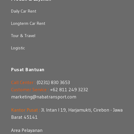
Daily Car Rent
Longterm Car Rent
Tour & Travel
Logistic
Pusat Bantuan
Call Center :
(0231) 830 3653
Customer Service :
+62 811 249 3232
marketing@nabatransport.com
Kantor Pusat :
Jl. Intan I 19, Harjamukti, Cirebon - Jawa
Barat 45141
Area Pelayanan