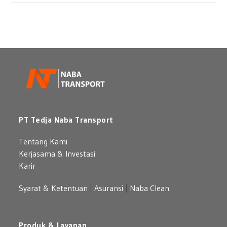
Bulanan
Sewa
untuk
Mercedes
Perusahaan
Benz:
Pilihan
Mobil
Premium
yang
Berkelas
PT Tedja Naba Transport
Tentang Kami
Kerjasama & Investasi
Karir
Syarat & Ketentuan
|
Asuransi
|
Naba Clean
Produk & Layanan