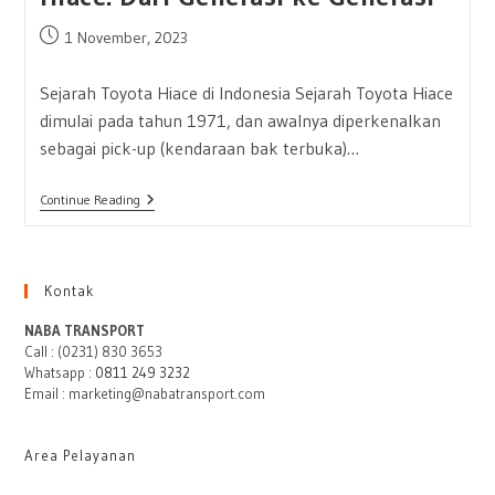
Post
1 November, 2023
published:
Sejarah Toyota Hiace di Indonesia Sejarah Toyota Hiace
dimulai pada tahun 1971, dan awalnya diperkenalkan
sebagai pick-up (kendaraan bak terbuka)…
Penjelajahan
Continue Reading
Sejarah
Toyota
Hiace:
Dari
Generasi
Kontak
Ke
Generasi
NABA TRANSPORT
Call : (0231) 830 3653
Whatsapp :
0811 249 3232
Email : marketing@nabatransport.com
Area Pelayanan