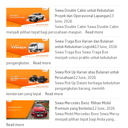
Sewa Double Cabin untuk Kebutuhan
Proyek dan Operasional Lapangan
13
June, 2026
Sewa Double Cabin Sewa Double Cabin
:
menjadi pilihan tepat bagi perusahaan maupun…
Read more
Sewa
Sewa Traga Box Harian dan Bulanan
Double
untuk Kebutuhan Logistik
13 June, 2026
Cabin
Sewa Traga Box Sewa Traga Box
untuk
menjadi solusi praktis untuk kebutuhan
Kebutuhan
:
pengangkutan…
Read more
Proyek
Sewa
Sewa Pick Up Harian atau Bulanan untuk
dan
Traga
Perusahaan
12 June, 2026
Operasional
Box
Sewa Pick Up Dalam berbagai kebutuhan
Lapangan
Harian
pengangkutan barang, memilih
dan
:
kendaraan yang tepat…
Read more
Bulanan
Sewa
Sewa Mercedes Benz: Pilihan Mobil
untuk
Pick
Premium yang Berkelas
12 June, 2026
Kebutuhan
Up
Sewa Mobil Mercedes Benz Sewa Mercy
Logistik
Harian
menjadi pilihan tepat bagi Anda yang…
atau
:
Read more