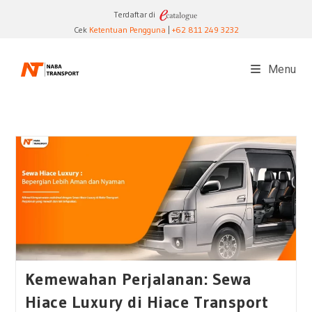
Skip
Terdaftar di
to
Cek
Ketentuan Pengguna
|
+62 811 249 3232
content
Menu
Kemewahan Perjalanan: Sewa
Hiace Luxury di Hiace Transport