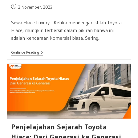
Post
2 November, 2023
published:
Sewa Hiace Luxury - Ketika mendengar istilah Toyota
Hiace, mungkin terbersit dalam pikiran bahwa ini
adalah kendaraan komersial biasa. Sering…
Kemewahan
Continue Reading
Perjalanan:
Sewa
Hiace
Luxury
Di
Hiace
Transport
Penjelajahan Sejarah Toyota
Hiace: Dari Generasi ke Generasi