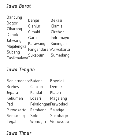
Jawa Barat
Bandung
Banjar
Bekasi
Bogor
Cianjur
Ciamis
Cikarang
Cimahi
Cirebon
Depok
Garut
Indramayu
Jatiwangi
Karawang
Kuningan
Majalengka
Pangandaran
Purwakarta
Subang
Sukabumi
Sumedang
Tasikmalaya
Jawa Tengah
Banjarnegara
Batang
Boyolali
Brebes
Cilacap
Demak
Jepara
Kendal
Klaten
Kebumen
Losari
Magelang
Pati
Pekalongan
Purwodadi
Purwokerto
Rembang
Salatiga
Semarang
Solo
Sukoharjo
Tegal
Wonogiri
Wonosobo
Jawa Timur