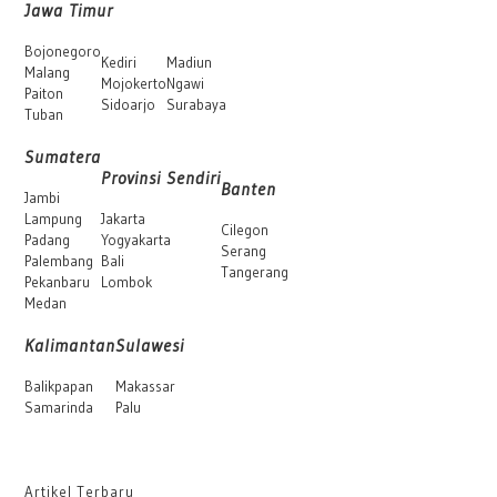
Jawa Timur
Bojonegoro
Kediri
Madiun
Malang
Mojokerto
Ngawi
Paiton
Sidoarjo
Surabaya
Tuban
Sumatera
Provinsi Sendiri
Banten
Jambi
Lampung
Jakarta
Cilegon
Padang
Yogyakarta
Serang
Palembang
Bali
Tangerang
Pekanbaru
Lombok
Medan
Kalimantan
Sulawesi
Balikpapan
Makassar
Samarinda
Palu
Artikel Terbaru