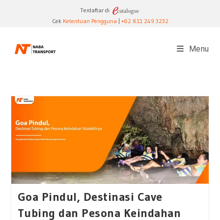
Skip
Terdaftar di
to
Cek
Ketentuan Pengguna
|
+62 811 249 3232
content
Menu
Goa Pindul, Destinasi Cave
Tubing dan Pesona Keindahan