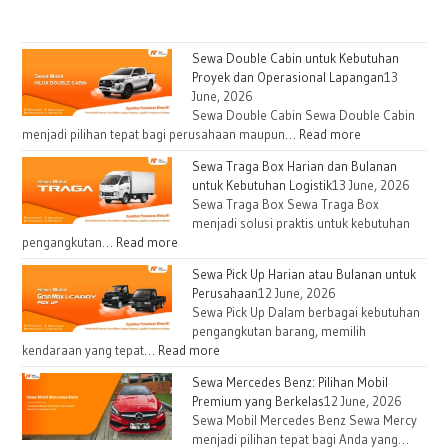
Sewa Double Cabin untuk Kebutuhan
Proyek dan Operasional Lapangan
13
June, 2026
Sewa Double Cabin Sewa Double Cabin
:
menjadi pilihan tepat bagi perusahaan maupun…
Read more
Sewa
Sewa Traga Box Harian dan Bulanan
Double
untuk Kebutuhan Logistik
13 June, 2026
Cabin
Sewa Traga Box Sewa Traga Box
untuk
menjadi solusi praktis untuk kebutuhan
Kebutuhan
:
pengangkutan…
Read more
Proyek
Sewa
Sewa Pick Up Harian atau Bulanan untuk
dan
Traga
Perusahaan
12 June, 2026
Operasional
Box
Sewa Pick Up Dalam berbagai kebutuhan
Lapangan
Harian
pengangkutan barang, memilih
dan
:
kendaraan yang tepat…
Read more
Bulanan
Sewa
Sewa Mercedes Benz: Pilihan Mobil
untuk
Pick
Premium yang Berkelas
12 June, 2026
Kebutuhan
Up
Sewa Mobil Mercedes Benz Sewa Mercy
Logistik
Harian
menjadi pilihan tepat bagi Anda yang…