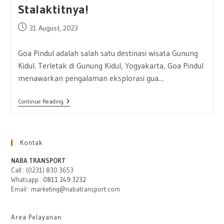
Stalaktitnya!
Post
31 August, 2023
published:
Goa Pindul adalah salah satu destinasi wisata Gunung
Kidul. Terletak di Gunung Kidul, Yogyakarta, Goa Pindul
menawarkan pengalaman eksplorasi gua…
Goa
Continue Reading
Pindul,
Destinasi
Cave
Tubing
Dan
Kontak
Pesona
Keindahan
NABA TRANSPORT
Stalaktitnya!
Call : (0231) 830 3653
Whatsapp :
0811 249 3232
Email : marketing@nabatransport.com
Area Pelayanan