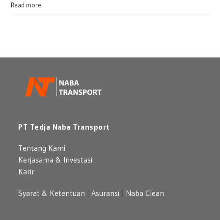
atau
:
Read more
Bulanan
Sewa
untuk
Mercedes
Perusahaan
Benz:
Pilihan
Mobil
Premium
yang
Berkelas
PT Tedja Naba Transport
Tentang Kami
Kerjasama & Investasi
Karir
Syarat & Ketentuan
|
Asuransi
|
Naba Clean