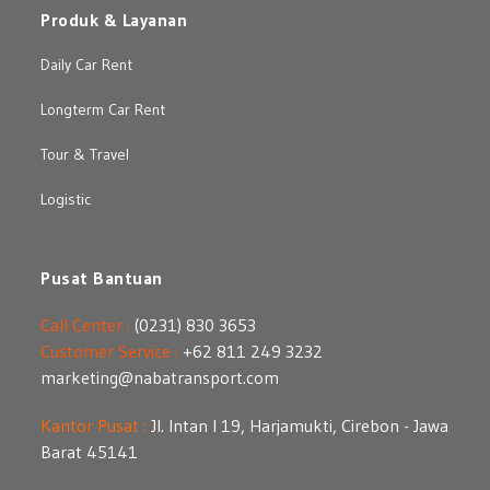
Produk & Layanan
Daily Car Rent
Longterm Car Rent
Tour & Travel
Logistic
Pusat Bantuan
Call Center :
(0231) 830 3653
Customer Service :
+62 811 249 3232
marketing@nabatransport.com
Kantor Pusat :
Jl. Intan I 19, Harjamukti, Cirebon - Jawa
Barat 45141