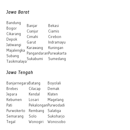
Jawa Barat
Bandung
Banjar
Bekasi
Bogor
Cianjur
Ciamis
Cikarang
Cimahi
Cirebon
Depok
Garut
Indramayu
Jatiwangi
Karawang
Kuningan
Majalengka
Pangandaran
Purwakarta
Subang
Sukabumi
Sumedang
Tasikmalaya
Jawa Tengah
Banjarnegara
Batang
Boyolali
Brebes
Cilacap
Demak
Jepara
Kendal
Klaten
Kebumen
Losari
Magelang
Pati
Pekalongan
Purwodadi
Purwokerto
Rembang
Salatiga
Semarang
Solo
Sukoharjo
Tegal
Wonogiri
Wonosobo