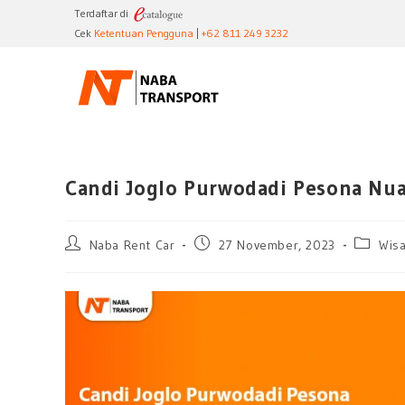
Terdaftar di
Cek
Ketentuan Pengguna
|
+62 811 249 3232
Candi Joglo Purwodadi Pesona Nua
Naba Rent Car
27 November, 2023
Wis