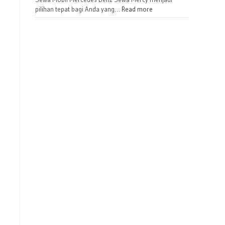
pilihan tepat bagi Anda yang…
Read more
Bangunan Wisata
Area Candi
by samin-news.com
by goresankat