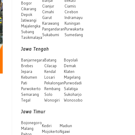
Banjar
Bekasi
Bogor
Cianjur
Ciamis
Cikarang
Cimahi
Cirebon
Depok
Garut
Indramayu
Jatiwangi
Karawang
Kuningan
Majalengka
Pangandaran
Purwakarta
Subang
Sukabumi
Sumedang
Tasikmalaya
Jawa Tengah
Banjarnegara
Batang
Boyolali
Brebes
Cilacap
Demak
Jepara
Kendal
Klaten
Kebumen
Losari
Magelang
Pati
Pekalongan
Purwodadi
Purwokerto
Rembang
Salatiga
Semarang
Solo
Sukoharjo
Tegal
Wonogiri
Wonosobo
Jawa Timur
Bojonegoro
Kediri
Madiun
Malang
Mojokerto
Ngawi
Paiton