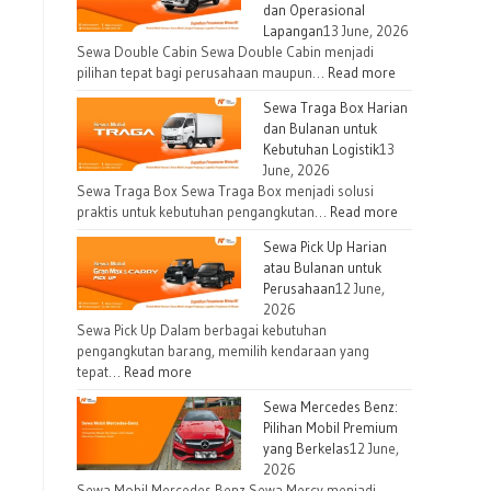
dan Operasional
Lapangan
13 June, 2026
Sewa Double Cabin Sewa Double Cabin menjadi
pilihan tepat bagi perusahaan maupun…
Read more
Sewa Traga Box Harian
dan Bulanan untuk
Kebutuhan Logistik
13
June, 2026
Sewa Traga Box Sewa Traga Box menjadi solusi
praktis untuk kebutuhan pengangkutan…
Read more
Sewa Pick Up Harian
atau Bulanan untuk
Perusahaan
12 June,
2026
Sewa Pick Up Dalam berbagai kebutuhan
pengangkutan barang, memilih kendaraan yang
tepat…
Read more
Sewa Mercedes Benz:
Pilihan Mobil Premium
yang Berkelas
12 June,
2026
Sewa Mobil Mercedes Benz Sewa Mercy menjadi