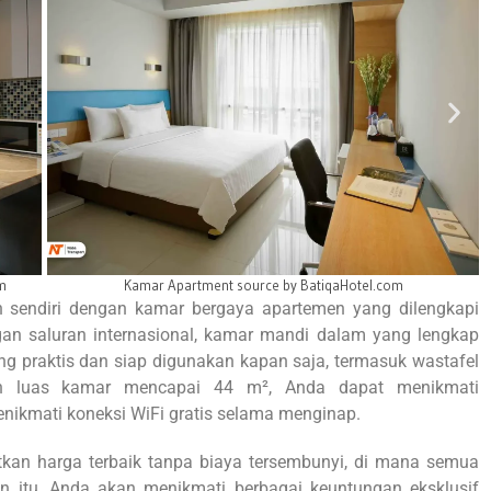
Ruang santai Batiqa Apartment source by BatiqaHotel.com
 sendiri dengan kamar bergaya apartemen yang dilengkapi
ngan saluran internasional, kamar mandi dalam yang lengkap
yang praktis dan siap digunakan kapan saja, termasuk wastafel
an luas kamar mencapai 44 m², Anda dapat menikmati
kmati koneksi WiFi gratis selama menginap.
an harga terbaik tanpa biaya tersembunyi, di mana semua
n itu, Anda akan menikmati berbagai keuntungan eksklusif