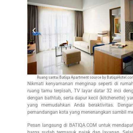
aHotel.com
Kamar Apartment source by BatiqaHotel.com
Nikmati kenyamanan menginap seperti di rumah
ruang tamu terpisah, TV layar datar 32 inci de
dengan bathtub, serta dapur kecil (kitchenette) 
yang memudahkan Anda beraktivitas. Deng
pemandangan kota yang menenangkan sambil meni
Pesan langsung di BATIQA.COM untuk mendapatk
harga sudah termasuk pajak dan layanan. Selai