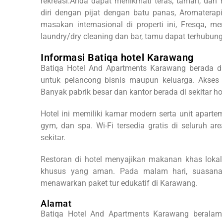
rekreasi.
Anda dapat menikmati teras, taman, dan
diri dengan pijat dengan batu panas, Aromaterapi
masakan internasional di properti ini, Fresqa,
laundry/dry cleaning dan bar, tamu dapat terhubung 
Informasi Batiqa hotel Karawang
Batiqa Hotel And Apartments Karawang berada di 
untuk pelancong bisnis maupun keluarga. Akses
Banyak pabrik besar dan kantor berada di sekitar ho
Hotel ini memiliki kamar modern serta unit apart
gym, dan spa. Wi-Fi tersedia gratis di seluruh ar
sekitar.
Restoran di hotel menyajikan makanan khas lokal
khusus yang aman. Pada malam hari, suasana h
menawarkan paket tur edukatif di Karawang.
Alamat
Batiqa Hotel And Apartments Karawang beralama