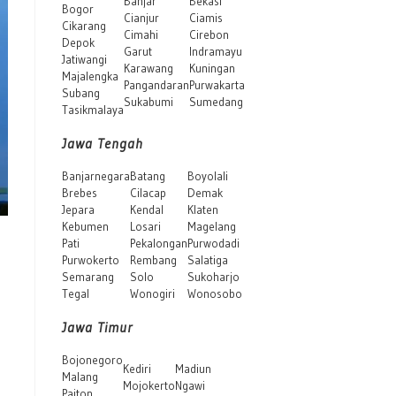
Banjar
Bekasi
Bogor
Cianjur
Ciamis
Cikarang
Cimahi
Cirebon
Depok
Garut
Indramayu
Jatiwangi
Karawang
Kuningan
Majalengka
Pangandaran
Purwakarta
Subang
Sukabumi
Sumedang
Tasikmalaya
Jawa Tengah
Banjarnegara
Batang
Boyolali
Brebes
Cilacap
Demak
Jepara
Kendal
Klaten
Kebumen
Losari
Magelang
Pati
Pekalongan
Purwodadi
Purwokerto
Rembang
Salatiga
Semarang
Solo
Sukoharjo
Tegal
Wonogiri
Wonosobo
Jawa Timur
Bojonegoro
Kediri
Madiun
Malang
Mojokerto
Ngawi
Paiton