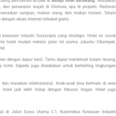
 ruang permainan/arcade di
Batiqa hotel karawang.
Manjakan
, dan perawatan wajah di Gloriosa, spa di properti. Restoran
 menawarkan sarapan, makan siang, dan makan malam. Selain
dengan akses Internet nirkabel gratis.
kawasan industri Suryacipta yang strategis. Hotel ini cocok
 ke hotel mudah melalui jalan tol utama Jakarta–Cikampek.
tel.
emen dengan dapur kecil. Tamu dapat menikmati kolam renang,
ea hotel. Sepeda juga disediakan untuk berkeliling lingkungan
 dan masakan internasional. Anak-anak bisa bermain di area
otel jadi lebih hidup dengan hiburan ringan. Hotel juga
t di Jalan Surya Utama C-1, Kutamekar, Kawasan Industri