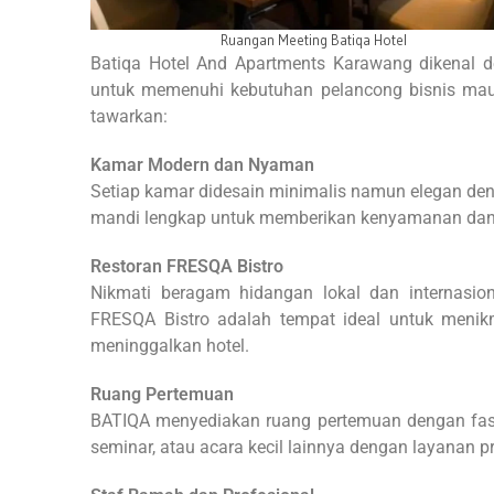
Restoran source by Batiqa hotel
Batiqa Hotel And Apartments Karawang dikenal
untuk memenuhi kebutuhan pelancong bisnis maup
tawarkan:
Kamar Modern dan Nyaman
Setiap kamar didesain minimalis namun elegan denga
mandi lengkap untuk memberikan kenyamanan dan
Restoran FRESQA Bistro
Nikmati beragam hidangan lokal dan internasio
FRESQA Bistro adalah tempat ideal untuk menik
meninggalkan hotel.
Ruang Pertemuan
BATIQA menyediakan ruang pertemuan dengan fasili
seminar, atau acara kecil lainnya dengan layanan 