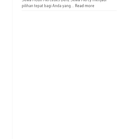
pilihan tepat bagi Anda yang…
Read more
Kamar Superior Double source by traveloka