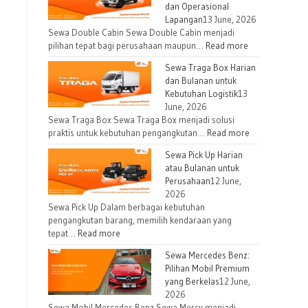
dan Operasional
Lapangan
13 June, 2026
Sewa Double Cabin Sewa Double Cabin menjadi
pilihan tepat bagi perusahaan maupun…
Read more
Sewa Traga Box Harian
dan Bulanan untuk
Kebutuhan Logistik
13
June, 2026
Sewa Traga Box Sewa Traga Box menjadi solusi
praktis untuk kebutuhan pengangkutan…
Read more
Sewa Pick Up Harian
atau Bulanan untuk
Perusahaan
12 June,
2026
Sewa Pick Up Dalam berbagai kebutuhan
pengangkutan barang, memilih kendaraan yang
tepat…
Read more
Sewa Mercedes Benz:
Pilihan Mobil Premium
yang Berkelas
12 June,
2026
Sewa Mobil Mercedes Benz Sewa Mercy menjadi