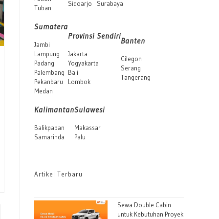
Sidoarjo
Surabaya
Tuban
Sumatera
Provinsi Sendiri
Banten
Jambi
Lampung
Jakarta
Cilegon
Padang
Yogyakarta
Serang
Palembang
Bali
Tangerang
Pekanbaru
Lombok
Medan
Kalimantan
Sulawesi
Balikpapan
Makassar
Samarinda
Palu
Artikel Terbaru
Sewa Double Cabin
to the next page
untuk Kebutuhan Proyek