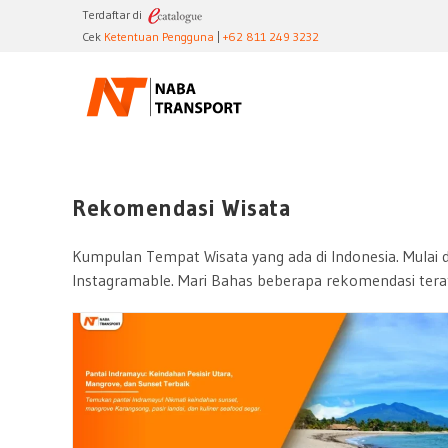
Skip
Terdaftar di
to
Cek
Ketentuan Pengguna
|
+62 811 249 3232
content
Rekomendasi Wisata
Kumpulan Tempat Wisata yang ada di Indonesia. Mulai d
Instagramable. Mari Bahas beberapa rekomendasi terata