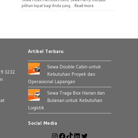
Bulanan
:
pilihan tepat bagi Anda yang…
Read more
untuk
Sewa
Perusahaan
Mercedes
Benz:
Pilihan
Mobil
Premium
Artikel Terbaru
yang
Berkelas
Sewa Double Cabin untuk
49 3232
Kebutuhan Proyek dan
om
Operasional Lapangan
Sewa Traga Box Harian dan
rat
Bulanan untuk Kebutuhan
Logistik
Social Media
Instagram
Facebook
TikTok
LinkedIn
Twitter