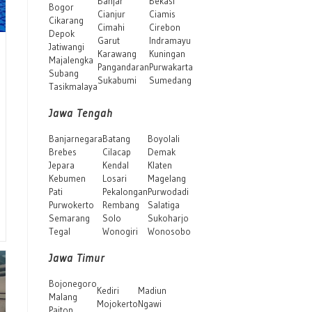
Banjar
Bekasi
Bogor
Cianjur
Ciamis
Cikarang
Cimahi
Cirebon
Depok
Garut
Indramayu
Jatiwangi
Karawang
Kuningan
Majalengka
Pangandaran
Purwakarta
Subang
Sukabumi
Sumedang
Tasikmalaya
Jawa Tengah
Banjarnegara
Batang
Boyolali
Brebes
Cilacap
Demak
Jepara
Kendal
Klaten
Kebumen
Losari
Magelang
Pati
Pekalongan
Purwodadi
Purwokerto
Rembang
Salatiga
Semarang
Solo
Sukoharjo
Tegal
Wonogiri
Wonosobo
Jawa Timur
Bojonegoro
Kediri
Madiun
Malang
Mojokerto
Ngawi
Paiton