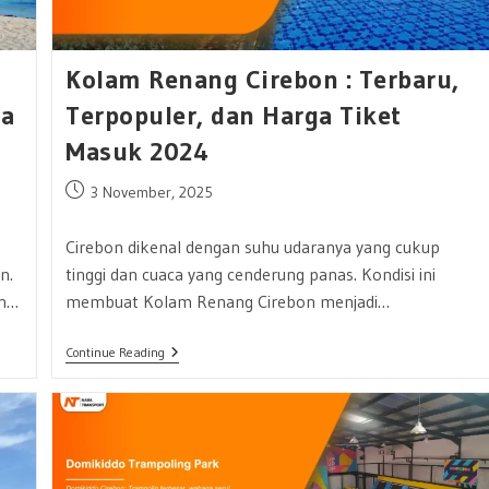
Kolam Renang Cirebon : Terbaru,
sa
Terpopuler, dan Harga Tiket
Masuk 2024
Post
3 November, 2025
published:
Cirebon dikenal dengan suhu udaranya yang cukup
n.
tinggi dan cuaca yang cenderung panas. Kondisi ini
an…
membuat Kolam Renang Cirebon menjadi…
Kolam
Continue Reading
Renang
Cirebon
:
Terbaru,
Terpopuler,
Dan
Harga