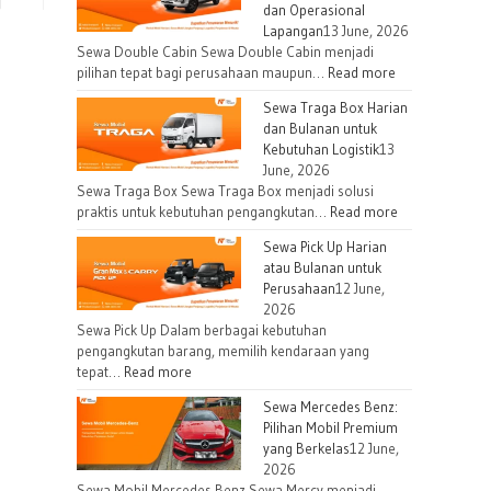
dan Operasional
Lapangan
13 June, 2026
Sewa Double Cabin Sewa Double Cabin menjadi
:
pilihan tepat bagi perusahaan maupun…
Read more
Sewa
Sewa Traga Box Harian
Double
dan Bulanan untuk
Cabin
Kebutuhan Logistik
13
untuk
June, 2026
Kebutuhan
Sewa Traga Box Sewa Traga Box menjadi solusi
Proyek
:
praktis untuk kebutuhan pengangkutan…
Read more
dan
Sewa
Sewa Pick Up Harian
Operasional
Traga
atau Bulanan untuk
Lapangan
Box
Perusahaan
12 June,
Harian
2026
dan
Sewa Pick Up Dalam berbagai kebutuhan
Bulanan
pengangkutan barang, memilih kendaraan yang
:
tepat…
Read more
untuk
Sewa
Kebutuhan
Sewa Mercedes Benz:
Pick
Logistik
Pilihan Mobil Premium
Up
yang Berkelas
12 June,
Harian
2026
atau
Sewa Mobil Mercedes Benz Sewa Mercy menjadi