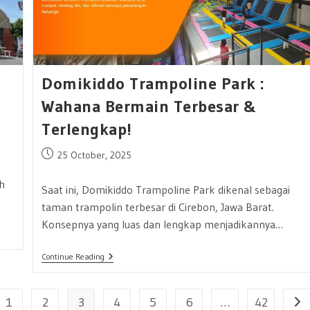
Tiket
Masuk
2024
a
Domikiddo Trampoline Park :
Wahana Bermain Terbesar &
Terlengkap!
Post
25 October, 2025
published:
h
Saat ini, Domikiddo Trampoline Park dikenal sebagai
taman trampolin terbesar di Cirebon, Jawa Barat.
Konsepnya yang luas dan lengkap menjadikannya…
Domikiddo
Continue Reading
Trampoline
Park
:
1
2
3
Wahana
4
5
6
…
42
the previous page
Go 