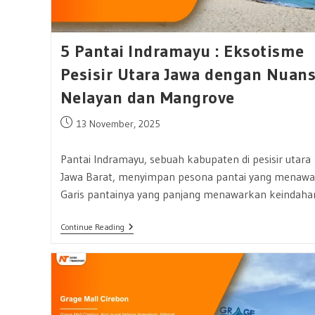
5 Pantai Indramayu : Eksotisme
Pesisir Utara Jawa dengan Nuan
Nelayan dan Mangrove
Post
13 November, 2025
published:
Pantai Indramayu, sebuah kabupaten di pesisir utara
Jawa Barat, menyimpan pesona pantai yang menawa
Garis pantainya yang panjang menawarkan keindah
5
Continue Reading
Pantai
Indramayu
:
Eksotisme
Pesisir
Utara
Jawa