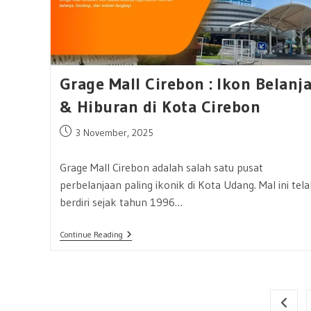
Dengan
Nuansa
Nelayan
Dan
Mangrove
Grage Mall Cirebon : Ikon Belanj
& Hiburan di Kota Cirebon
Post
3 November, 2025
published:
Grage Mall Cirebon adalah salah satu pusat
perbelanjaan paling ikonik di Kota Udang. Mal ini tela
berdiri sejak tahun 1996…
Grage
Continue Reading
Mall
Cirebon
:
Ikon
Belanja
&
Go to 