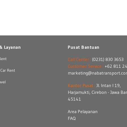
& Layanan
Pusat Bantuan
Rent
Call Center :
(0231) 830 3653
Customer Service :
+62 811 2
Car Rent
marketing@nabatransport.c
avel
Kantor Pusat :
Jl. Intan I 19,
Harjamukti, Cirebon - Jawa Ba
45141
Area Pelayanan
FAQ