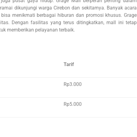
i juga pusat gaya hidup. Grage Mall berperan penting dalam
 ramai dikunjungi warga Cirebon dan sekitarnya. Banyak acara
g bisa menikmati berbagai hiburan dan promosi khusus. Grage
as. Dengan fasilitas yang terus ditingkatkan, mall ini tetap
tuk memberikan pelayanan terbaik.
Tarif
Rp3.000
Rp5.000