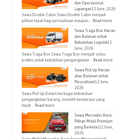
dan Operasional
Lapangan
13 June, 2026
Sewa Double Cabin Sewa Double Cabin menjadi
pilihan tepat bagi perusahaan maupun…
Read more
Sewa Traga Box Harian
dan Bulanan untuk
Kebutuhan Logistik
13
June, 2026
Sewa Traga Box Sewa Traga Box menjadi solusi
praktis untuk kebutuhan pengangkutan…
Read more
Sewa Pick Up Harian
atau Bulanan untuk
Perusahaan
12 June,
2026
Sewa Pick Up Dalam berbagai kebutuhan
pengangkutan barang, memilih kendaraan yang
tepat…
Read more
Sewa Mercedes Benz:
Pilihan Mobil Premium
yang Berkelas
12 June,
2026
Sewa Mobil Mercedes Benz Sewa Mercy menjadi