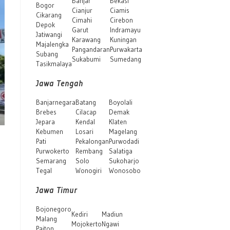
Banjar
Bekasi
Bogor
Cianjur
Ciamis
Cikarang
Cimahi
Cirebon
Depok
Garut
Indramayu
Jatiwangi
Karawang
Kuningan
Majalengka
Pangandaran
Purwakarta
Subang
Sukabumi
Sumedang
Tasikmalaya
Jawa Tengah
Banjarnegara
Batang
Boyolali
Brebes
Cilacap
Demak
Jepara
Kendal
Klaten
Kebumen
Losari
Magelang
Pati
Pekalongan
Purwodadi
Purwokerto
Rembang
Salatiga
Semarang
Solo
Sukoharjo
Tegal
Wonogiri
Wonosobo
Jawa Timur
Bojonegoro
Kediri
Madiun
Malang
Mojokerto
Ngawi
Paiton