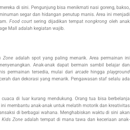
ereka di sini. Pengunjung bisa menikmati nasi goreng, bakso,
 minuman segar dan hidangan penutup manis. Area ini menjadi
lam.
Food court
sering dijadikan tempat
nongkrong
oleh anak
rage Mall adalah kegiatan wajib.
s Zone
adalah spot yang paling menarik. Area permainan ini
nyenangkan. Anak-anak dapat bermain sambil belajar dan
nis permainan tersedia, mulai dari
arcade
hingga
playground
cerah dan dekorasi yang menarik. Pengawasan staf selalu ada
 cuaca di luar kurang mendukung. Orang tua bisa berbelanja
ini membantu anak-anak untuk melatih motorik dan kreativitas
ansaksi di berbagai wahana. Menghabiskan waktu di sini akan
.
Kids Zone
adalah tempat di mana tawa dan keceriaan anak-