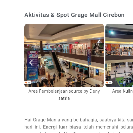
Aktivitas & Spot Grage Mall Cirebon
e by Deny
Area Kuliner source by Cristo lim
Pintu masu
Hai Grage Mania yang berbahagia, saatnya kita 
hari ini.
Energi luar biasa
telah memenuhi seluru