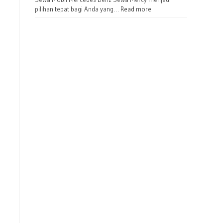
pilihan tepat bagi Anda yang…
Read more
Permainan Source by tati nurhartati
Area Pembelanjaan sou
satria