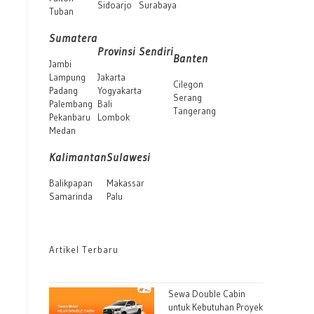
Sidoarjo
Surabaya
Tuban
Sumatera
Provinsi Sendiri
Banten
Jambi
Lampung
Jakarta
Cilegon
Padang
Yogyakarta
Serang
Palembang
Bali
Tangerang
Pekanbaru
Lombok
Medan
Kalimantan
Sulawesi
Balikpapan
Makassar
Samarinda
Palu
Artikel Terbaru
Sewa Double Cabin
untuk Kebutuhan Proyek