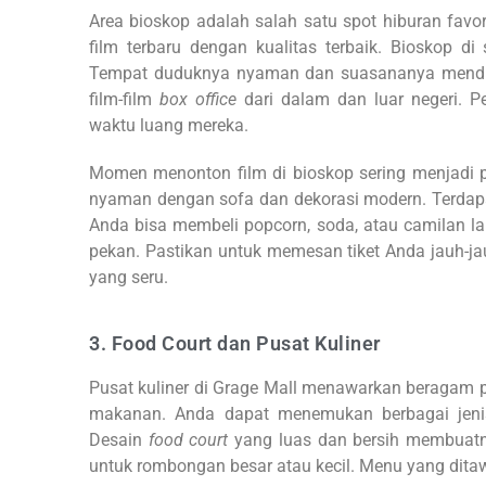
Area bioskop adalah salah satu spot hiburan fav
film terbaru dengan kualitas terbaik. Bioskop di
Tempat duduknya nyaman dan suasananya menduku
film-film
box office
dari dalam dan luar negeri. 
waktu luang mereka.
Momen menonton film di bioskop sering menjadi pi
nyaman dengan sofa dan dekorasi modern. Terdap
Anda bisa membeli popcorn, soda, atau camilan lai
pekan. Pastikan untuk memesan tiket Anda jauh-j
yang seru.
3. Food Court dan Pusat Kuliner
Pusat kuliner di Grage Mall menawarkan beragam pi
makanan. Anda dapat menemukan berbagai jenis 
Desain
food court
yang luas dan bersih membuatn
untuk rombongan besar atau kecil. Menu yang ditaw