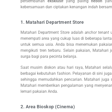
persembahan
eksklusif
yang paling
heboh
yang
kebersamaan dan ciptakan kenangan indah bersam
1. Matahari Department Store
Matahari Department Store adalah
anchor tenant
u
menempati area yang cukup luas di beberapa lant
untuk semua usia. Anda bisa menemukan pakaian p
mengikuti tren terbaru. Selain pakaian, Matahari 
surga bagi para pecinta belanja.
Saat musim diskon atau hari raya, Matahari sela
berbagai kebutuhan fashion. Pelayanan di sini jug
sehingga memudahkan pencarian. Matahari juga s
Matahari memberikan pengalaman yang menyenang
lemari pakaian Anda.
2. Area Bioskop (Cinema)