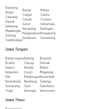
Bandung
Banjar
Bekasi
Bogor
Cianjur
Ciamis
Cikarang
Cimahi
Cirebon
Depok
Garut
Indramayu
Jatiwangi
Karawang
Kuningan
Majalengka
Pangandaran
Purwakarta
Subang
Sukabumi
Sumedang
Tasikmalaya
Jawa Tengah
Banjarnegara
Batang
Boyolali
Brebes
Cilacap
Demak
Jepara
Kendal
Klaten
Kebumen
Losari
Magelang
Pati
Pekalongan
Purwodadi
Purwokerto
Rembang
Salatiga
Semarang
Solo
Sukoharjo
Tegal
Wonogiri
Wonosobo
Jawa Timur
Bojonegoro