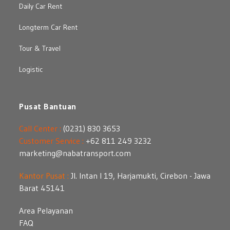
Daily Car Rent
Longterm Car Rent
Tour & Travel
Logistic
Pusat Bantuan
Call Center :
(0231) 830 3653
Customer Service :
+62 811 249 3232
marketing@nabatransport.com
Kantor Pusat :
Jl. Intan I 19, Harjamukti, Cirebon - Jawa
Barat 45141
Area Pelayanan
FAQ