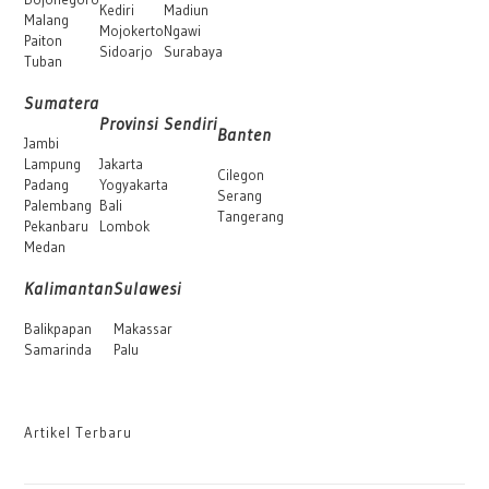
Kediri
Madiun
Malang
Mojokerto
Ngawi
Paiton
Sidoarjo
Surabaya
Tuban
Sumatera
Provinsi Sendiri
Banten
Jambi
Lampung
Jakarta
Cilegon
Padang
Yogyakarta
Serang
Palembang
Bali
Tangerang
Pekanbaru
Lombok
Medan
Kalimantan
Sulawesi
Balikpapan
Makassar
Samarinda
Palu
Artikel Terbaru