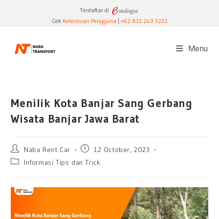
Skip
Terdaftar di
to
Cek
Ketentuan Pengguna
|
+62 811 249 3232
content
Menu
Menilik Kota Banjar Sang Gerbang
Wisata Banjar Jawa Barat
Post
Post
Naba Rent Car
12 October, 2023
author:
published:
Post
Informasi Tips dan Trick
category: