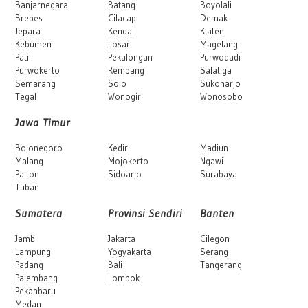
Banjarnegara
Batang
Boyolali
Brebes
Cilacap
Demak
Jepara
Kendal
Klaten
Kebumen
Losari
Magelang
Pati
Pekalongan
Purwodadi
Purwokerto
Rembang
Salatiga
Semarang
Solo
Sukoharjo
Tegal
Wonogiri
Wonosobo
Jawa Timur
Bojonegoro
Kediri
Madiun
Malang
Mojokerto
Ngawi
Paiton
Sidoarjo
Surabaya
Tuban
Sumatera
Provinsi Sendiri
Banten
Jambi
Jakarta
Cilegon
Lampung
Yogyakarta
Serang
Padang
Bali
Tangerang
Palembang
Lombok
Pekanbaru
Medan