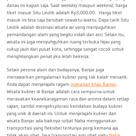
danau ini kapan saja.
Saat
weekday
maupun
weekend
, harga
tiket masuk Situ Leutik adalah Rp3,000.00. Harga tiket
masuk ini bisa saja berubah sewaktu-waktu. Daya tarik Situ
Leutik adalah destinasi wisata air yang menyuguhkan
pemandangan alam yang begitu indah dan asri. Selain itu,
wisata ini juga menyuhguhkan ruang terbuka hijau yang
cukup jauh dari pusat kota, sehingga sangat cocok untuk
menghilangkan penat jika lelah bekerja.
Selain pesona alam dan budayanya, Banjar juga
menawarkan pengalaman kuliner yang tak kalah menarik.
Anda dapat menjelajahi ragam
makanan khas Banjar.
Wisata kuliner di Banjar adalah cara sempurna untuk
merasakan keanekaragaman rasa dan aroma dalam setiap
sajian, sambil mengeksplorasi keindahan budaya kuliner
yang unik di daerah ini. Untuk menjelajahi kuliner dan
wisata Banjar
ada baiknya sobat Naba menggunakan
transportasi yang fleksibel tentunya pergi kemana aja
tidak akan ribet. Jasa transportasi anti ribet yaitu
Naba