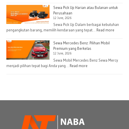
Sewa
dan
Traga
Operasional
Sewa Pick Up Harian atau Bulanan untuk
Box
Perusahaan
Lapangan
12 June, 2026
Harian
dan
Sewa Pick Up Dalam berbagai kebutuhan
:
pengangkutan barang, memilih kendaraan yang tepat…
Read more
Bulanan
Sewa
untuk
Pick
Kebutuhan
Sewa Mercedes Benz: Pilihan Mobil
Up
Premium yang Berkelas
Logistik
12 June, 2026
Harian
atau
Sewa Mobil Mercedes Benz Sewa Mercy
:
menjadi pilihan tepat bagi Anda yang…
Read more
Bulanan
Sewa
untuk
Mercedes
Perusah
Benz:
Pilihan
Mobil
Premium
yang
Berkelas