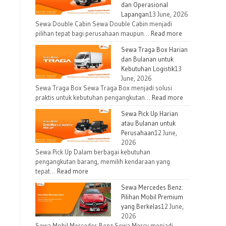
dan Operasional
Lapangan
13 June, 2026
Sewa Double Cabin Sewa Double Cabin menjadi
pilihan tepat bagi perusahaan maupun…
Read more
Sewa Traga Box Harian
dan Bulanan untuk
Kebutuhan Logistik
13
June, 2026
Sewa Traga Box Sewa Traga Box menjadi solusi
praktis untuk kebutuhan pengangkutan…
Read more
Sewa Pick Up Harian
atau Bulanan untuk
Perusahaan
12 June,
2026
Sewa Pick Up Dalam berbagai kebutuhan
pengangkutan barang, memilih kendaraan yang
tepat…
Read more
Sewa Mercedes Benz:
Pilihan Mobil Premium
yang Berkelas
12 June,
2026
Sewa Mobil Mercedes Benz Sewa Mercy menjadi