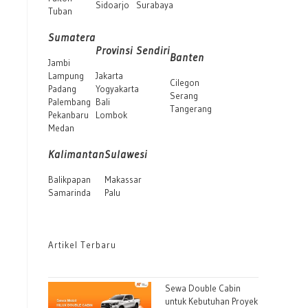
Sidoarjo
Surabaya
Tuban
Sumatera
Provinsi Sendiri
Banten
Jambi
Lampung
Jakarta
Cilegon
Padang
Yogyakarta
Serang
Palembang
Bali
Tangerang
Pekanbaru
Lombok
Medan
Kalimantan
Sulawesi
Balikpapan
Makassar
Samarinda
Palu
Artikel Terbaru
Sewa Double Cabin
untuk Kebutuhan Proyek