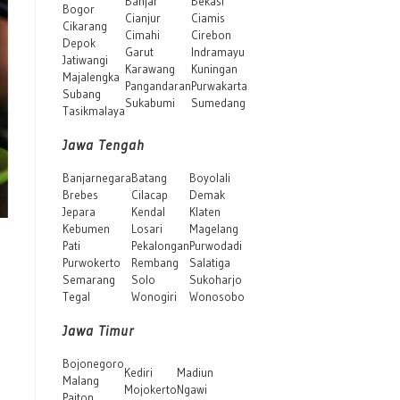
Banjar
Bekasi
Bogor
Cianjur
Ciamis
Cikarang
Cimahi
Cirebon
Depok
Garut
Indramayu
Jatiwangi
Karawang
Kuningan
Majalengka
Pangandaran
Purwakarta
Subang
Sukabumi
Sumedang
Tasikmalaya
Jawa Tengah
Banjarnegara
Batang
Boyolali
Brebes
Cilacap
Demak
Jepara
Kendal
Klaten
Kebumen
Losari
Magelang
Pati
Pekalongan
Purwodadi
Purwokerto
Rembang
Salatiga
Semarang
Solo
Sukoharjo
Tegal
Wonogiri
Wonosobo
Jawa Timur
Bojonegoro
Kediri
Madiun
Malang
Mojokerto
Ngawi
Paiton