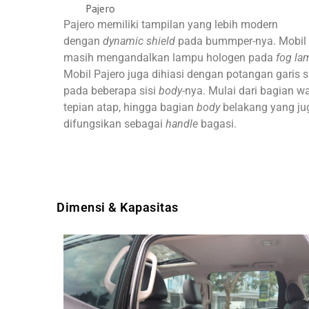
er
Fortuner
Pajero
Pajero memiliki tampilan yang lebih modern
dengan
dynamic shield
pada bummper-nya. Mobil 
masih mengandalkan lampu hologen pada
fog la
Mobil Pajero juga dihiasi dengan potangan garis si
pada beberapa sisi
body-
nya. Mulai dari bagian wa
tepian atap, hingga bagian
body
belakang yang ju
difungsikan sebagai
handle
bagasi.
Dimensi & Kapasitas