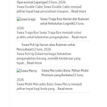
Operasional Lapangan
13 June, 2026
Fortuner
Pajero
Sewa Double Cabin Sewa Double Cabin menjadi
pilihan tepat bagi perusahaan maupun…
Read more
Sewa Traga Box Harian dan Bulanan
untuk Kebutuhan Logistik
13 June,
2026
Sewa Traga Box Sewa Traga Box menjadi solusi
praktis untuk kebutuhan pengangkutan…
Read more
Sewa Pick Up Harian atau Bulanan untuk
Perusahaan
12 June, 2026
Sewa Pick Up Dalam berbagai kebutuhan
pengangkutan barang, memilih kendaraan yang
tepat…
Read more
Sewa Mercedes Benz: Pilihan Mobil
Premium yang Berkelas
12 June,
2026
Sewa Mobil Mercedes Benz Sewa Mercy menjadi
pilihan tepat bagi Anda yang…
Read more