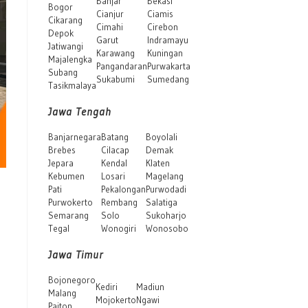
Banjar
Bekasi
Bogor
Cianjur
Ciamis
Cikarang
Cimahi
Cirebon
Depok
Garut
Indramayu
Jatiwangi
Karawang
Kuningan
Majalengka
Pangandaran
Purwakarta
Subang
Sukabumi
Sumedang
Tasikmalaya
Jawa Tengah
Banjarnegara
Batang
Boyolali
Brebes
Cilacap
Demak
Jepara
Kendal
Klaten
Kebumen
Losari
Magelang
Pati
Pekalongan
Purwodadi
Purwokerto
Rembang
Salatiga
Semarang
Solo
Sukoharjo
Tegal
Wonogiri
Wonosobo
Jawa Timur
Bojonegoro
Kediri
Madiun
Malang
Mojokerto
Ngawi
Paiton