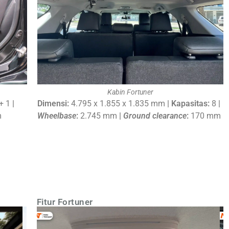
Kabin Fortuner
 + 1
|
Dimensi:
4.795 x 1.855 x 1.835 mm
|
Kapasitas:
8
|
m
Wheelbase
:
2.745 mm
|
G
round clearance
:
170 mm
Fitur Fortuner