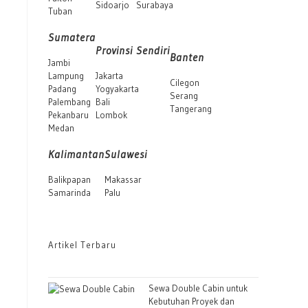
Sidoarjo
Surabaya
Tuban
Sumatera
Provinsi Sendiri
Banten
Jambi
Lampung
Jakarta
Cilegon
Padang
Yogyakarta
Serang
Palembang
Bali
Tangerang
Pekanbaru
Lombok
Medan
Kalimantan
Sulawesi
Balikpapan
Makassar
Samarinda
Palu
Artikel Terbaru
Sewa Double Cabin untuk
Kebutuhan Proyek dan