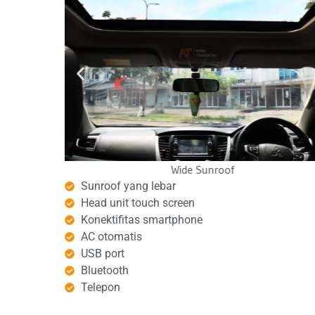
Sunroof Pajero
hboard
Entertainment Screen
Sunroof yang lebar
Head unit touch screen
Konektifitas smartphone
AC otomatis
USB port
Bluetooth
Telepon