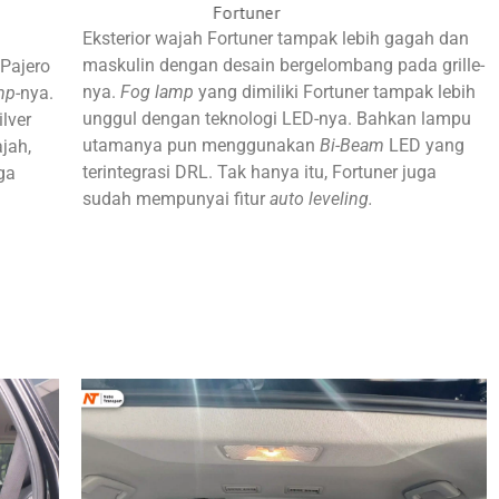
Fortuner
Pajero
Eksterior wajah Fortuner tampak lebih gagah dan
maskulin dengan desain
bergelombang pada grille-
Pajero
nya.
Fog lamp
yang dimiliki Fortuner tampak lebih
mp-
nya.
unggul dengan teknologi LED-nya. Bahkan lampu
lver
utamanya pun
menggunakan
Bi-Beam
LED yang
jah,
terintegrasi DRL. Tak hanya itu, Fortuner juga
ga
sudah mempunyai fitur
auto leveling.