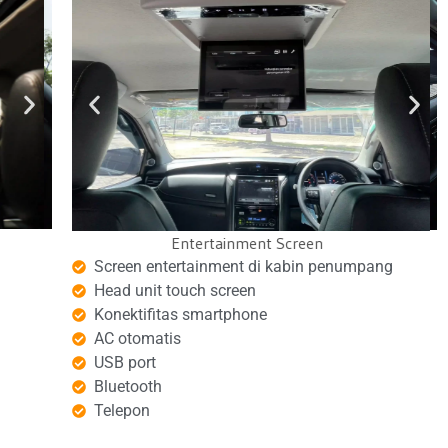
Pajero Dashboard
Fortuner Dashboard
Screen entertainment di kabin penumpang
Head unit touch screen
Konektifitas smartphone
AC otomatis
USB port
Bluetooth
Telepon