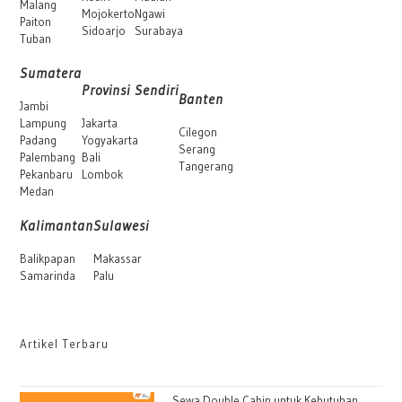
Malang
Mojokerto
Ngawi
Paiton
Sidoarjo
Surabaya
Tuban
Sumatera
Provinsi Sendiri
Banten
Jambi
Lampung
Jakarta
Cilegon
Padang
Yogyakarta
Serang
Palembang
Bali
Tangerang
Pekanbaru
Lombok
Medan
Kalimantan
Sulawesi
Balikpapan
Makassar
Samarinda
Palu
Artikel Terbaru
Sewa Double Cabin untuk Kebutuhan