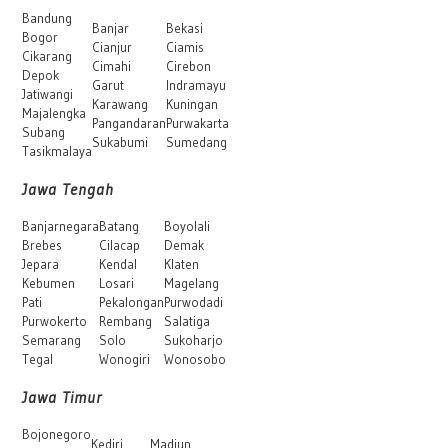
Bandung
Banjar
Bekasi
Bogor
Cianjur
Ciamis
Cikarang
Cimahi
Cirebon
Depok
Garut
Indramayu
Jatiwangi
Karawang
Kuningan
Majalengka
Pangandaran
Purwakarta
Subang
Sukabumi
Sumedang
Tasikmalaya
Jawa Tengah
Banjarnegara
Batang
Boyolali
Brebes
Cilacap
Demak
Jepara
Kendal
Klaten
Kebumen
Losari
Magelang
Pati
Pekalongan
Purwodadi
Purwokerto
Rembang
Salatiga
Semarang
Solo
Sukoharjo
Tegal
Wonogiri
Wonosobo
Jawa Timur
Bojonegoro
Kediri
Madiun