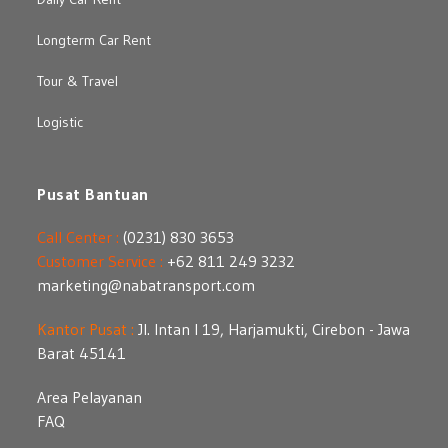
Longterm Car Rent
Tour & Travel
Logistic
Pusat Bantuan
Call Center :
(0231) 830 3653
Customer Service :
+62 811 249 3232
marketing@nabatransport.com
Kantor Pusat :
Jl. Intan I 19, Harjamukti, Cirebon - Jawa
Barat 45141
Area Pelayanan
FAQ