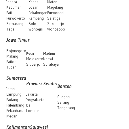
Jepara
Kendal
Klaten
Kebumen
Losari
Magelang
Pati
Pekalongan
Purwodadi
Purwokerto
Rembang
Salatiga
Semarang
Solo
Sukoharjo
Tegal
Wonogiri
Wonosobo
Jawa Timur
Bojonegoro
Kediri
Madiun
Malang
Mojokerto
Ngawi
Paiton
Sidoarjo
Surabaya
Tuban
Sumatera
Provinsi Sendiri
Banten
Jambi
Lampung
Jakarta
Cilegon
Padang
Yogyakarta
Serang
Palembang
Bali
Tangerang
Pekanbaru
Lombok
Medan
Kalimantan
Sulawesi