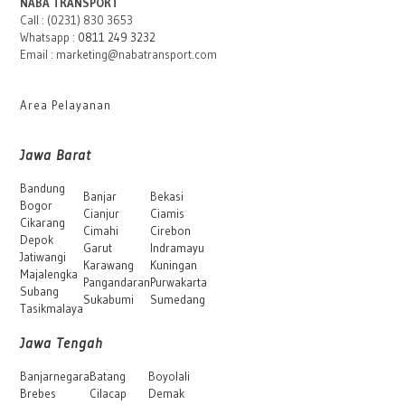
NABA TRANSPORT
Call : (0231) 830 3653
Whatsapp :
0811 249 3232
Email : marketing@nabatransport.com
Area Pelayanan
Jawa Barat
Bandung
Banjar
Bekasi
Bogor
Cianjur
Ciamis
Cikarang
Cimahi
Cirebon
Depok
Garut
Indramayu
Jatiwangi
Karawang
Kuningan
Majalengka
Pangandaran
Purwakarta
Subang
Sukabumi
Sumedang
Tasikmalaya
Jawa Tengah
Banjarnegara
Batang
Boyolali
Brebes
Cilacap
Demak