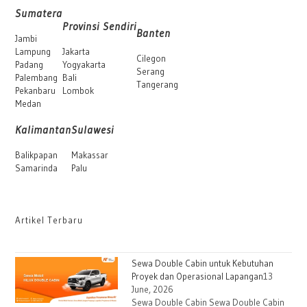
Sumatera
Provinsi Sendiri
Banten
Jambi
Lampung
Jakarta
Cilegon
Padang
Yogyakarta
Serang
Palembang
Bali
Tangerang
Pekanbaru
Lombok
Medan
Kalimantan
Sulawesi
Balikpapan
Makassar
Samarinda
Palu
Artikel Terbaru
Sewa Double Cabin untuk Kebutuhan
Proyek dan Operasional Lapangan
13
June, 2026
Sewa Double Cabin Sewa Double Cabin