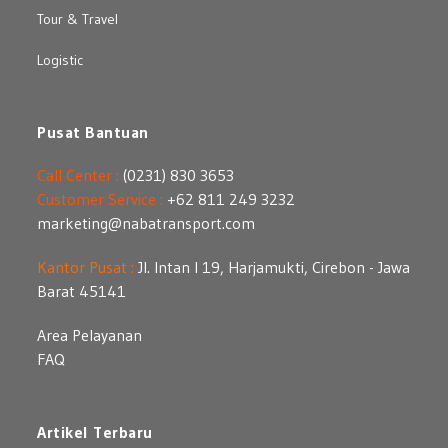
Tour & Travel
Logistic
Pusat Bantuan
Call Center :
(0231) 830 3653
Customer Service :
+62 811 249 3232
marketing@nabatransport.com
Kantor Pusat :
Jl. Intan I 19, Harjamukti, Cirebon - Jawa
Barat 45141
Area Pelayanan
FAQ
Artikel Terbaru