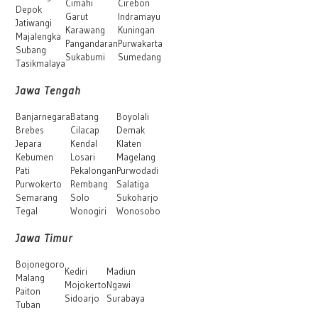
Cimahi
Cirebon
Depok
Garut
Indramayu
Jatiwangi
Karawang
Kuningan
Majalengka
Pangandaran
Purwakarta
Subang
Sukabumi
Sumedang
Tasikmalaya
Jawa Tengah
Banjarnegara
Batang
Boyolali
Brebes
Cilacap
Demak
Jepara
Kendal
Klaten
Kebumen
Losari
Magelang
Pati
Pekalongan
Purwodadi
Purwokerto
Rembang
Salatiga
Semarang
Solo
Sukoharjo
Tegal
Wonogiri
Wonosobo
Jawa Timur
Bojonegoro
Kediri
Madiun
Malang
Mojokerto
Ngawi
Paiton
Sidoarjo
Surabaya
Tuban