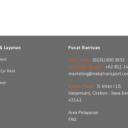
& Layanan
Pusat Bantuan
Rent
Call Center :
(0231) 830 3653
Customer Service :
+62 811 2
Car Rent
marketing@nabatransport.c
avel
Kantor Pusat :
Jl. Intan I 19,
Harjamukti, Cirebon - Jawa Ba
45141
Area Pelayanan
FAQ