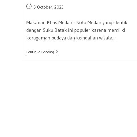
Post
6 October, 2023
published:
Makanan Khas Medan - Kota Medan yang identik
dengan Suku Batak ini populer karena memiliki
keragaman budaya dan keindahan wisata…
Explore
Continue Reading
Wisata
Kuliner
Medan
Yukk!