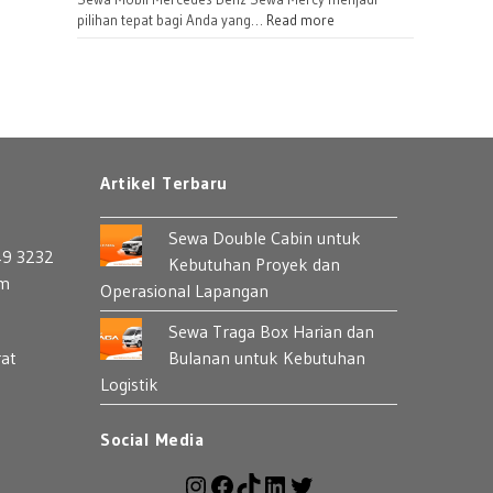
Bulanan
:
pilihan tepat bagi Anda yang…
Read more
untuk
Sewa
Perusahaan
Mercedes
Benz:
Pilihan
Mobil
Premium
Artikel Terbaru
yang
Berkelas
Sewa Double Cabin untuk
49 3232
Kebutuhan Proyek dan
om
Operasional Lapangan
Sewa Traga Box Harian dan
rat
Bulanan untuk Kebutuhan
Logistik
Social Media
Instagram
Facebook
TikTok
LinkedIn
Twitter