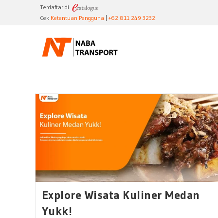
Skip
Terdaftar di
to
Cek
Ketentuan Pengguna
|
+62 811 249 3232
content
Explore Wisata Kuliner Medan
Yukk!