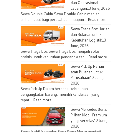
dan Operasional
Lapangan
13 June, 2026
Sewa Double Cabin Sewa Double Cabin menjadi
:
pilihan tepat bagi perusahaan maupun…
Read more
Sewa
Sewa Traga Box Harian
Double
dan Bulanan untuk
Cabin
Kebutuhan Logistik
13
untuk
June, 2026
Kebutuhan
Sewa Traga Box Sewa Traga Box menjadi solusi
Proyek
:
praktis untuk kebutuhan pengangkutan…
Read more
dan
Sewa
Sewa Pick Up Harian
Operasional
Traga
atau Bulanan untuk
Lapangan
Box
Perusahaan
12 June,
Harian
2026
dan
Sewa Pick Up Dalam berbagai kebutuhan
Bulanan
pengangkutan barang, memilih kendaraan yang
:
tepat…
Read more
untuk
Sewa
Kebutuhan
Sewa Mercedes Benz:
Pick
Logistik
Pilihan Mobil Premium
Up
yang Berkelas
12 June,
Harian
2026
atau
Sewa Mobil Mercedes Benz Sewa Mercy menjadi