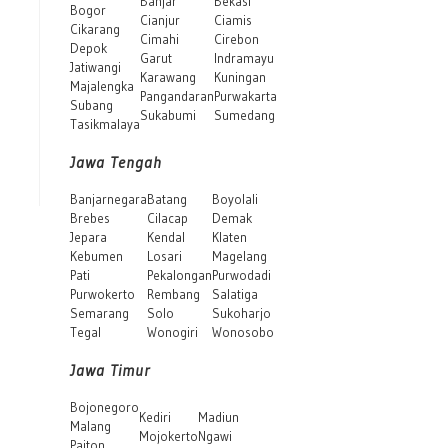
Banjar
Bekasi
Bogor
Cianjur
Ciamis
Cikarang
Cimahi
Cirebon
Depok
Garut
Indramayu
Jatiwangi
Karawang
Kuningan
Majalengka
Pangandaran
Purwakarta
Subang
Sukabumi
Sumedang
Tasikmalaya
Jawa Tengah
Banjarnegara
Batang
Boyolali
Brebes
Cilacap
Demak
Jepara
Kendal
Klaten
Kebumen
Losari
Magelang
Pati
Pekalongan
Purwodadi
Purwokerto
Rembang
Salatiga
Semarang
Solo
Sukoharjo
Tegal
Wonogiri
Wonosobo
Jawa Timur
Bojonegoro
Kediri
Madiun
Malang
Mojokerto
Ngawi
Paiton