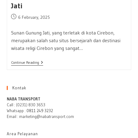
Jati
Post
6 February, 2025
published:
Sunan Gunung Jati, yang terletak di kota Cirebon,
merupakan salah satu situs bersejarah dan destinasi
wisata religi Cirebon yang sangat…
Ziarah
Continue Reading
Makam
Wali
Ke
Persemayaman
Sunan
Kontak
Gunung
Jati
NABA TRANSPORT
Call : (0231) 830 3653
Whatsapp :
0811 249 3232
Email : marketing@nabatransport.com
Area Pelayanan