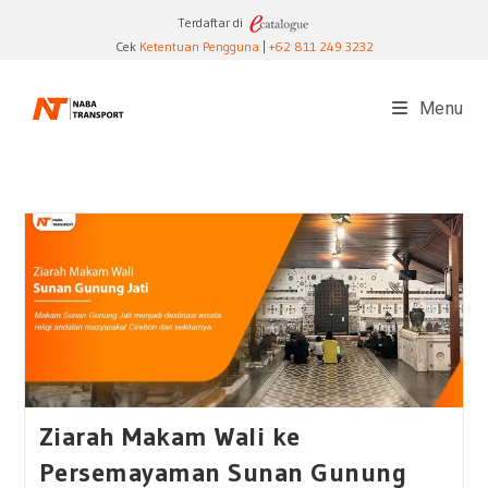
Skip
Terdaftar di
to
Cek
Ketentuan Pengguna
|
+62 811 249 3232
content
Menu
Ziarah Makam Wali ke
Persemayaman Sunan Gunung