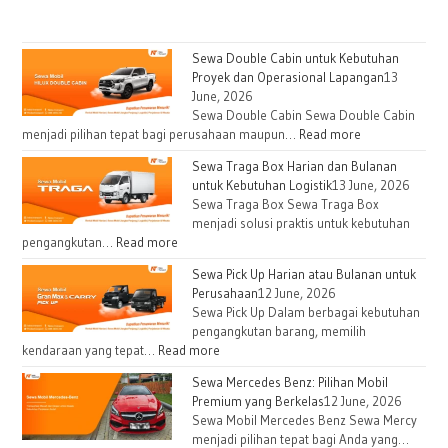
Sewa Double Cabin untuk Kebutuhan
Proyek dan Operasional Lapangan
13
June, 2026
Sewa Double Cabin Sewa Double Cabin
:
menjadi pilihan tepat bagi perusahaan maupun…
Read more
Sewa
Sewa Traga Box Harian dan Bulanan
Double
untuk Kebutuhan Logistik
13 June, 2026
Cabin
Sewa Traga Box Sewa Traga Box
untuk
menjadi solusi praktis untuk kebutuhan
Kebutuhan
:
pengangkutan…
Read more
Proyek
Sewa
Sewa Pick Up Harian atau Bulanan untuk
dan
Traga
Perusahaan
12 June, 2026
Operasional
Box
Sewa Pick Up Dalam berbagai kebutuhan
Lapangan
Harian
pengangkutan barang, memilih
dan
:
kendaraan yang tepat…
Read more
Bulanan
Sewa
Sewa Mercedes Benz: Pilihan Mobil
untuk
Pick
Premium yang Berkelas
12 June, 2026
Kebutuhan
Up
Sewa Mobil Mercedes Benz Sewa Mercy
Logistik
Harian
menjadi pilihan tepat bagi Anda yang…