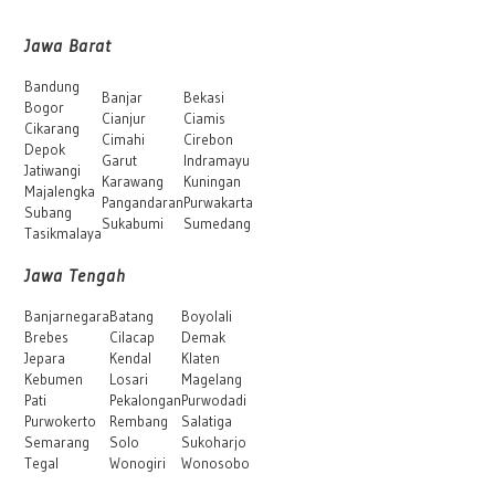
Jawa Barat
Bandung
Banjar
Bekasi
Bogor
Cianjur
Ciamis
Cikarang
Cimahi
Cirebon
Depok
Garut
Indramayu
Jatiwangi
Karawang
Kuningan
Majalengka
Pangandaran
Purwakarta
Subang
Sukabumi
Sumedang
Tasikmalaya
Jawa Tengah
Banjarnegara
Batang
Boyolali
Brebes
Cilacap
Demak
Jepara
Kendal
Klaten
Kebumen
Losari
Magelang
Pati
Pekalongan
Purwodadi
Purwokerto
Rembang
Salatiga
Semarang
Solo
Sukoharjo
Tegal
Wonogiri
Wonosobo