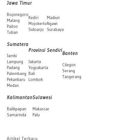
Jawa Timur
Bojonegoro
Kediri
Madiun
Malang
Mojokerto
Ngawi
Paiton
Sidoarjo
Surabaya
Tuban
Sumatera
Provinsi Sendiri
Banten
Jambi
Lampung
Jakarta
Cilegon
Padang
Yogyakarta
Serang
Palembang
Bali
Tangerang
Pekanbaru
Lombok
Medan
Kalimantan
Sulawesi
Balikpapan
Makassar
Samarinda
Palu
Artikel Terbaru