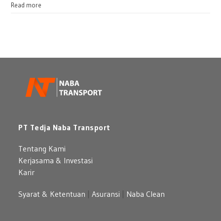
atau
:
Read more
Bulanan
Sewa
untuk
Mercedes
Perusahaan
Benz:
Pilihan
Mobil
Premium
yang
Berkelas
PT Tedja Naba Transport
Tentang Kami
Kerjasama & Investasi
Karir
Syarat & Ketentuan
|
Asuransi
|
Naba Clean