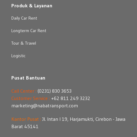
Produk & Layanan
Daily Car Rent
Longterm Car Rent
Tour & Travel
Logistic
Pusat Bantuan
Call Center :
(0231) 830 3653
Customer Service :
+62 811 249 3232
marketing@nabatransport.com
Kantor Pusat :
Jl. Intan I 19, Harjamukti, Cirebon - Jawa
Barat 45141