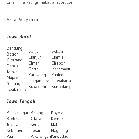
Email : marketing@nabatransport.com
Area Pelayanan
Jawa Barat
Bandung
Banjar
Bekasi
Bogor
Cianjur
Ciamis
Cikarang
Cimahi
Cirebon
Depok
Garut
Indramayu
Jatiwangi
Karawang
Kuningan
Majalengka
Pangandaran
Purwakarta
Subang
Sukabumi
Sumedang
Tasikmalaya
Jawa Tengah
Banjarnegara
Batang
Boyolali
Brebes
Cilacap
Demak
Jepara
Kendal
Klaten
Kebumen
Losari
Magelang
Pati
Pekalongan
Purwodadi