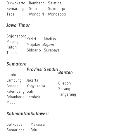
Purwokerto
Rembang
Salatiga
Semarang
Solo
Sukoharjo
Tegal
Wonogiri
Wonosobo
Jawa Timur
Bojonegoro
Kediri
Madiun
Malang
Mojokerto
Ngawi
Paiton
Sidoarjo
Surabaya
Tuban
Sumatera
Provinsi Sendiri
Banten
Jambi
Lampung
Jakarta
Cilegon
Padang
Yogyakarta
Serang
Palembang
Bali
Tangerang
Pekanbaru
Lombok
Medan
Kalimantan
Sulawesi
Balikpapan
Makassar
Samarinda
Palu