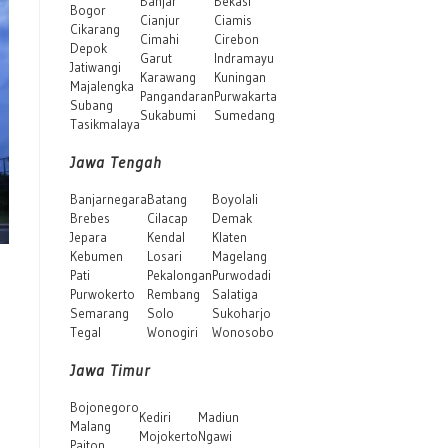
Banjar
Bekasi
Bogor
Cianjur
Ciamis
Cikarang
Cimahi
Cirebon
Depok
Garut
Indramayu
Jatiwangi
Karawang
Kuningan
Majalengka
Pangandaran
Purwakarta
Subang
Sukabumi
Sumedang
Tasikmalaya
Jawa Tengah
Banjarnegara
Batang
Boyolali
Brebes
Cilacap
Demak
Jepara
Kendal
Klaten
Kebumen
Losari
Magelang
Pati
Pekalongan
Purwodadi
Purwokerto
Rembang
Salatiga
Semarang
Solo
Sukoharjo
Tegal
Wonogiri
Wonosobo
Jawa Timur
Bojonegoro
Kediri
Madiun
Malang
Mojokerto
Ngawi
Paiton