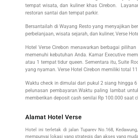
tempat wisata, dan kuliner khas Cirebon. Layanan 
restoran santai dan tempat parkir.
Bersantailah di Wayang Resto yang menyajikan be
perbelanjaan, wisata sejarah, dan kuliner, Verse Hot
Hotel Verse Cirebon menawarkan berbagai piliha
memenuhi kebutuhan Anda. Kamar Executive memilik
atau 1 tempat tidur queen. Sementara itu, Suite R
yang nyaman. Verse Hotel Cirebon memiliki total 11
Waktu check in dimulai dari pukul 2 siang hingga 6
pelunasan pembayaran.Waktu paling lambat untuk
memberikan deposit cash senilai Rp 100.000 saat c
Alamat Hotel Verse
Hotel ini terletak di jalan
Tuparev No.168, Kedawung,
mempunyai lokasi yang strategis dan akses yang muda