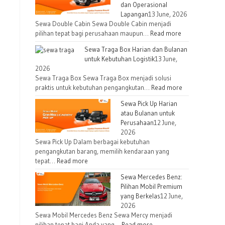
dan Operasional
Lapangan
13 June, 2026
Sewa Double Cabin Sewa Double Cabin menjadi
pilihan tepat bagi perusahaan maupun…
Read more
Sewa Traga Box Harian dan Bulanan
untuk Kebutuhan Logistik
13 June,
2026
Sewa Traga Box Sewa Traga Box menjadi solusi
praktis untuk kebutuhan pengangkutan…
Read more
Sewa Pick Up Harian
atau Bulanan untuk
Perusahaan
12 June,
2026
Sewa Pick Up Dalam berbagai kebutuhan
pengangkutan barang, memilih kendaraan yang
tepat…
Read more
Sewa Mercedes Benz:
Pilihan Mobil Premium
yang Berkelas
12 June,
2026
Sewa Mobil Mercedes Benz Sewa Mercy menjadi
Bath Room Twin Bed by versehotels.com
pilihan tepat bagi Anda yang…
Read more