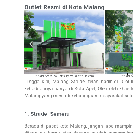
Outlet Resmi di Kota Malang
trudel.com
Strudel Semeru by malangstrudel.com
Strudel Rest 
Hingga kini, Malang Strudel telah hadir di 8 o
kehadirannya hanya di Kota Apel, Oleh oleh khas 
Malang yang menjadi kebanggaan masyarakat set
1. Strudel Semeru
Berada di pusat kota Malang, jangan lupa mampir 