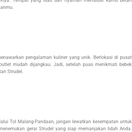
nnya. Tempat yang luas dan nyaman membuat kamu betah
kaanmu.
menawarkan pengalaman kuliner yang unik. Berlokasi di pusat
outlet mudah dijangkau. Jadi, setelah puas menikmati bebek
an Strudel.
alui Tol Malang-Pandaan, jangan lewatkan kesempatan untuk
 menemukan gerai Strudel yang siap memanjakan lidah Anda.