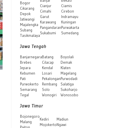
Banjar
Bekasi
Bogor
Cianjur
Ciamis
Cikarang
Cimahi
Cirebon
Depok
Garut
Indramayu
Jatiwangi
Karawang
Kuningan
Majalengka
Pangandaran
Purwakarta
Subang
Sukabumi
Sumedang
Tasikmalaya
Jawa Tengah
Banjarnegara
Batang
Boyolali
Brebes
Cilacap
Demak
Jepara
Kendal
Klaten
Kebumen
Losari
Magelang
Pati
Pekalongan
Purwodadi
Purwokerto
Rembang
Salatiga
Semarang
Solo
Sukoharjo
Tegal
Wonogiri
Wonosobo
Jawa Timur
Bojonegoro
Kediri
Madiun
Malang
Mojokerto
Ngawi
Paiton