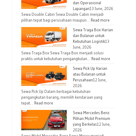
dan Operasional
Lapangan
13 June, 2026
Sewa Double Cabin Sewa Double Cabin menjadi
pilihan tepat bagi perusahaan maupun…
Read more
Sewa Traga Box Harian
dan Bulanan untuk
Kebutuhan Logistik
13
June, 2026
Sewa Traga Box Sewa Traga Box menjadi solusi
praktis untuk kebutuhan pengangkutan…
Read more
Sewa Pick Up Harian
atau Bulanan untuk
Perusahaan
12 June,
2026
Sewa Pick Up Dalam berbagai kebutuhan
pengangkutan barang, memilih kendaraan yang
tepat…
Read more
Sewa Mercedes Benz:
Pilihan Mobil Premium
yang Berkelas
12 June,
2026
Sewa Mobil Mercedes Benz Sewa Mercy menjadi