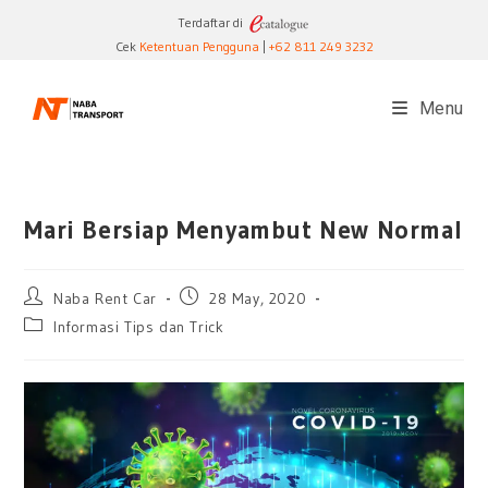
Skip
Terdaftar di
to
Cek
Ketentuan Pengguna
|
+62 811 249 3232
content
Menu
Mari Bersiap Menyambut New Normal
Post
Post
Naba Rent Car
28 May, 2020
author:
published:
Post
Informasi Tips dan Trick
category: