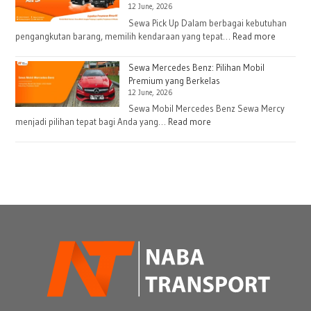
12 June, 2026
Harian
dan
Sewa Pick Up Dalam berbagai kebutuhan
:
pengangkutan barang, memilih kendaraan yang tepat…
Read more
Bulanan
Sewa
untuk
Pick
Kebutuhan
Sewa Mercedes Benz: Pilihan Mobil
Up
Premium yang Berkelas
Logistik
12 June, 2026
Harian
atau
Sewa Mobil Mercedes Benz Sewa Mercy
:
menjadi pilihan tepat bagi Anda yang…
Read more
Bulanan
Sewa
untuk
Mercedes
Perusah
Benz:
Pilihan
Mobil
Premium
yang
Berkelas