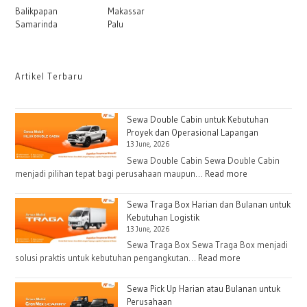
Balikpapan
Makassar
Samarinda
Palu
Artikel Terbaru
Sewa Double Cabin untuk Kebutuhan
Proyek dan Operasional Lapangan
13 June, 2026
Sewa Double Cabin Sewa Double Cabin
:
menjadi pilihan tepat bagi perusahaan maupun…
Read more
Sewa
Double
Sewa Traga Box Harian dan Bulanan untuk
Cabin
Kebutuhan Logistik
13 June, 2026
untuk
Kebutuhan
Sewa Traga Box Sewa Traga Box menjadi
:
solusi praktis untuk kebutuhan pengangkutan…
Read more
Proyek
Sewa
dan
Traga
Operasional
Sewa Pick Up Harian atau Bulanan untuk
Box
Perusahaan
Lapangan