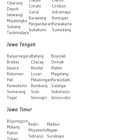
Cikarang
Cimahi
Cirebon
Depok
Garut
Indramayu
Jatiwangi
Karawang
Kuningan
Majalengka
Pangandaran
Purwakarta
Subang
Sukabumi
Sumedang
Tasikmalaya
Jawa Tengah
Banjarnegara
Batang
Boyolali
Brebes
Cilacap
Demak
Jepara
Kendal
Klaten
Kebumen
Losari
Magelang
Pati
Pekalongan
Purwodadi
Purwokerto
Rembang
Salatiga
Semarang
Solo
Sukoharjo
Tegal
Wonogiri
Wonosobo
Jawa Timur
Bojonegoro
Kediri
Madiun
Malang
Mojokerto
Ngawi
Paiton
Sidoarjo
Surabaya
Tuban