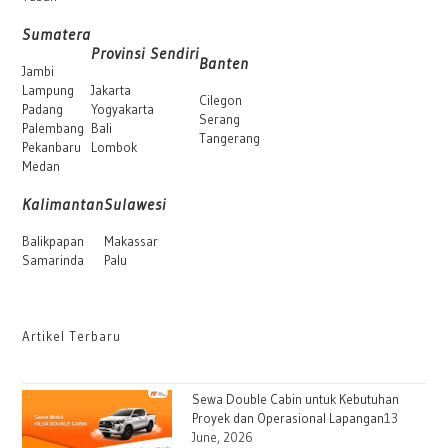
Sumatera
Provinsi Sendiri
Banten
Jambi
Lampung
Jakarta
Cilegon
Padang
Yogyakarta
Serang
Palembang
Bali
Tangerang
Pekanbaru
Lombok
Medan
Kalimantan
Sulawesi
Balikpapan
Makassar
Samarinda
Palu
Artikel Terbaru
Sewa Double Cabin untuk Kebutuhan
Proyek dan Operasional Lapangan
13
June, 2026