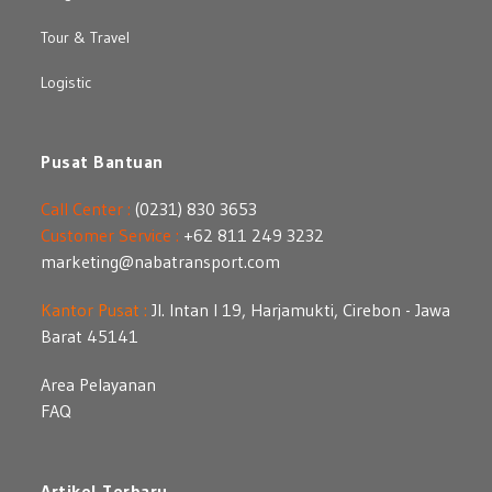
Tour & Travel
Logistic
Pusat Bantuan
Call Center :
(0231) 830 3653
Customer Service :
+62 811 249 3232
marketing@nabatransport.com
Kantor Pusat :
Jl. Intan I 19, Harjamukti, Cirebon - Jawa
Barat 45141
Area Pelayanan
FAQ
Artikel Terbaru