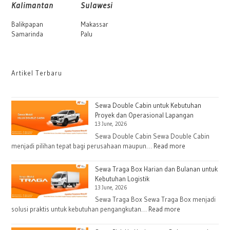
Kalimantan
Sulawesi
Balikpapan
Makassar
Samarinda
Palu
Artikel Terbaru
Sewa Double Cabin untuk Kebutuhan
Proyek dan Operasional Lapangan
13 June, 2026
Sewa Double Cabin Sewa Double Cabin
:
menjadi pilihan tepat bagi perusahaan maupun…
Read more
Sewa
Double
Sewa Traga Box Harian dan Bulanan untuk
Cabin
Kebutuhan Logistik
13 June, 2026
untuk
Kebutuhan
Sewa Traga Box Sewa Traga Box menjadi
:
solusi praktis untuk kebutuhan pengangkutan…
Read more
Proyek
Sewa
dan