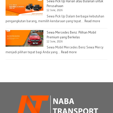
Traga
Operasional
Sewa Pick Up Harian atau Bulanan untuk
Box
Perusahaan
Lapangan
12 June, 2026
Harian
dan
Sewa Pick Up Dalam berbagai kebutuhan
:
pengangkutan barang, memilih kendaraan yang tepat…
Read more
Bulanan
Sewa
untuk
Pick
Kebutuhan
Sewa Mercedes Benz: Pilihan Mobil
Up
Premium yang Berkelas
Logistik
12 June, 2026
Harian
atau
Sewa Mobil Mercedes Benz Sewa Mercy
:
menjadi pilihan tepat bagi Anda yang…
Read more
Bulanan
Sewa
untuk
Mercedes
Perusah
Benz:
Pilihan
Mobil
Premium
yang
Berkelas