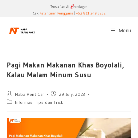
Skip
Terdaftar di
to
Cek
Ketentuan Pengguna
|
+62 811 249 3232
content
Menu
Pagi Makan Makanan Khas Boyolali,
Kalau Malam Minum Susu
Post
Post
Naba Rent Car
29 July, 2023
author:
published:
Post
Informasi Tips dan Trick
category: