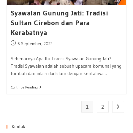
Syawalan Gunung Jati: Tradisi
Sultan Cirebon dan Para
Kerabatnya
Post
6 September, 2023
published:
Sebenarnya Apa Itu Tradisi Syawalan Gunung Jati?
Tradisi Syawalan adalah sebuah upacara komunal yang
tumbuh dari nilai-nilai Islam dengan kentalnya…
Syawalan
Continue Reading
Gunung
Jati:
Tradisi
Sultan
1
2
Go to th
Cirebon
Dan
Para
Kerabatnya
Kontak