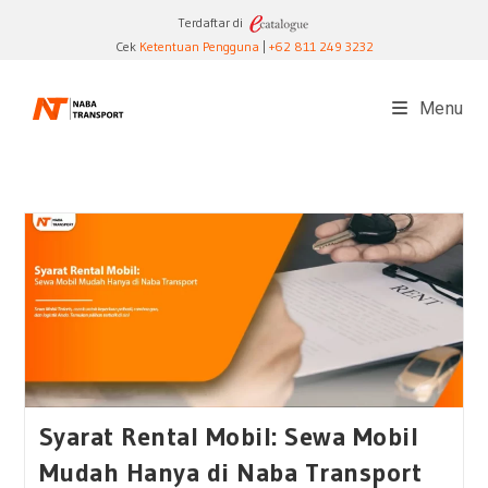
Skip
Terdaftar di
to
Cek
Ketentuan Pengguna
|
+62 811 249 3232
content
Menu
Syarat Rental Mobil: Sewa Mobil
Mudah Hanya di Naba Transport