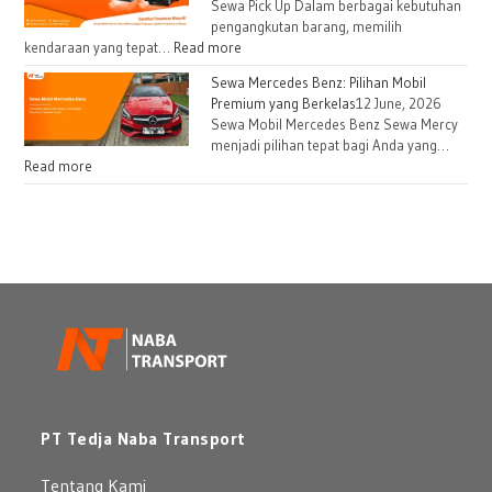
Sewa Pick Up Dalam berbagai kebutuhan
Lapangan
Harian
pengangkutan barang, memilih
dan
:
kendaraan yang tepat…
Read more
Bulanan
Sewa
Sewa Mercedes Benz: Pilihan Mobil
untuk
Pick
Premium yang Berkelas
12 June, 2026
Kebutuhan
Up
Sewa Mobil Mercedes Benz Sewa Mercy
Logistik
Harian
menjadi pilihan tepat bagi Anda yang…
atau
:
Read more
Bulanan
Sewa
untuk
Mercedes
Perusahaan
Benz:
Pilihan
Mobil
Premium
yang
Berkelas
PT Tedja Naba Transport
Tentang Kami