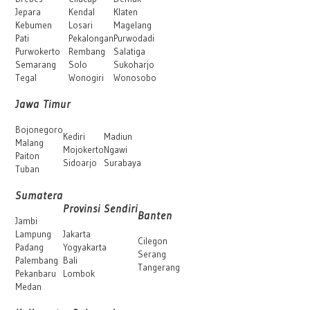
Jepara
Kendal
Klaten
Kebumen
Losari
Magelang
Pati
Pekalongan
Purwodadi
Purwokerto
Rembang
Salatiga
Semarang
Solo
Sukoharjo
Tegal
Wonogiri
Wonosobo
Jawa Timur
Bojonegoro
Kediri
Madiun
Malang
Mojokerto
Ngawi
Paiton
Sidoarjo
Surabaya
Tuban
Sumatera
Provinsi Sendiri
Banten
Jambi
Lampung
Jakarta
Cilegon
Padang
Yogyakarta
Serang
Palembang
Bali
Tangerang
Pekanbaru
Lombok
Medan