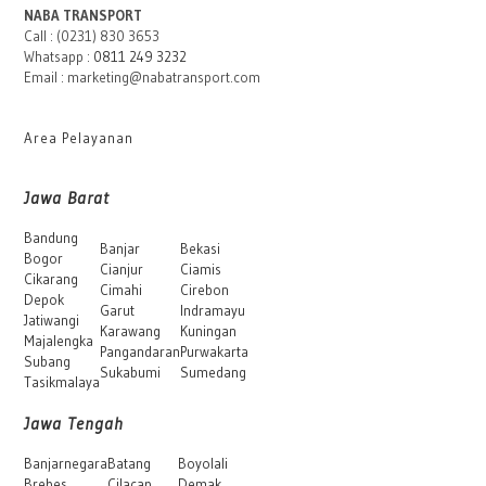
NABA TRANSPORT
Call : (0231) 830 3653
Whatsapp :
0811 249 3232
Email : marketing@nabatransport.com
Area Pelayanan
Jawa Barat
Bandung
Banjar
Bekasi
Bogor
Cianjur
Ciamis
Cikarang
Cimahi
Cirebon
Depok
Garut
Indramayu
Jatiwangi
Karawang
Kuningan
Majalengka
Pangandaran
Purwakarta
Subang
Sukabumi
Sumedang
Tasikmalaya
Jawa Tengah
Banjarnegara
Batang
Boyolali
Brebes
Cilacap
Demak