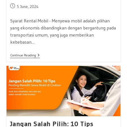
Post
5 June, 2024
published:
Syarat Rental Mobil - Menyewa mobil adalah pilihan
yang ekonomis dibandingkan dengan bergantung pada
transportasi umum, yang juga memberikan
kebebasan…
Syarat
Continue Reading
Rental
Mobil:
Sewa
Mobil
Mudah
Hanya
Di
Naba
Transport
Jangan Salah Pilih: 10 Tips