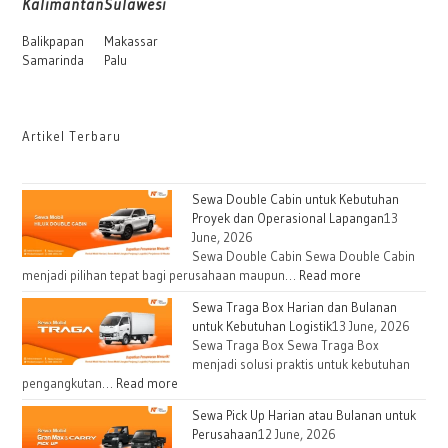
Kalimantan
Sulawesi
Balikpapan
Makassar
Samarinda
Palu
Artikel Terbaru
Sewa Double Cabin untuk Kebutuhan
Proyek dan Operasional Lapangan
13
June, 2026
Sewa Double Cabin Sewa Double Cabin
:
menjadi pilihan tepat bagi perusahaan maupun…
Read more
Sewa
Sewa Traga Box Harian dan Bulanan
Double
untuk Kebutuhan Logistik
13 June, 2026
Cabin
Sewa Traga Box Sewa Traga Box
untuk
menjadi solusi praktis untuk kebutuhan
Kebutuhan
:
pengangkutan…
Read more
Proyek
Sewa
Sewa Pick Up Harian atau Bulanan untuk
dan
Traga
Perusahaan
12 June, 2026
Operasional
Box