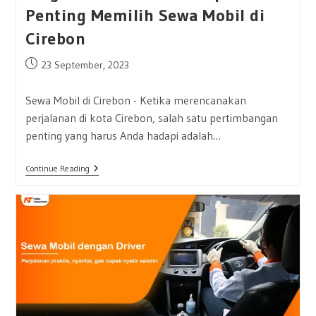
Penting Memilih Sewa Mobil di
Cirebon
Post
23 September, 2023
published:
Sewa Mobil di Cirebon - Ketika merencanakan
perjalanan di kota Cirebon, salah satu pertimbangan
penting yang harus Anda hadapi adalah…
Jangan
Continue Reading
Salah
Pilih:
10
Tips
Penting
Memilih
Sewa
Mobil
Di
Cirebon