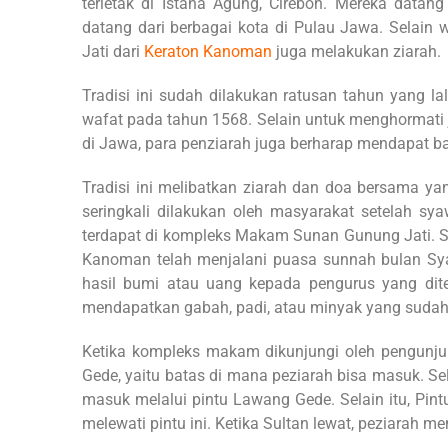
terletak di Istana Agung, Cirebon. Mereka data
datang dari berbagai kota di Pulau Jawa. Selain
Jati dari
Keraton Kanoman
juga melakukan ziarah.
Tradisi ini sudah dilakukan ratusan tahun yang l
wafat pada tahun 1568. Selain untuk menghormati
di Jawa, para penziarah juga berharap mendapat ba
Tradisi ini melibatkan ziarah dan doa bersama yan
seringkali dilakukan oleh masyarakat setelah sy
terdapat di kompleks Makam Sunan Gunung Jati. Se
Kanoman telah menjalani puasa sunnah bulan Sy
hasil bumi atau uang kepada pengurus yang dite
mendapatkan gabah, padi, atau minyak yang sudah d
Ketika kompleks makam dikunjungi oleh pengunju
Gede, yaitu batas di mana peziarah bisa masuk. Se
masuk melalui pintu Lawang Gede. Selain itu, Pint
melewati pintu ini. Ketika Sultan lewat, peziarah