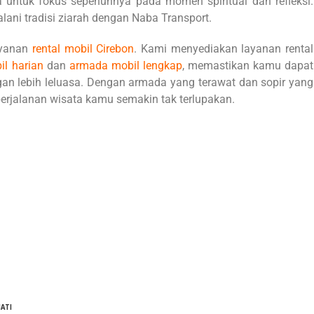
 untuk fokus sepenuhnya pada momen spiritual dan refleksi.
ani tradisi ziarah dengan Naba Transport.
ayanan
rental mobil Cirebon
. Kami menyediakan layanan rental
l harian
dan
armada mobil lengkap
, memastikan kamu dapat
gan lebih leluasa. Dengan armada yang terawat dan sopir yang
rjalanan wisata kamu semakin tak terlupakan.
ATI