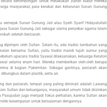
ng secara berombongan untuk melakukan ziarah kubur mereka
 warga masyarakat, para kerabat dan keturunan Sunan Gunung
alu semejak Sunan Gunung Jati atau Syeih Syarif Hidayatullah
 jasa Sunan Gunung Jati sebagai ulama penyebar agama Islam
rokah setelah berziarah.
g dipimpin oleh Sultan. Selain itu, ada tradisi tambahan yang
awalan bersama Sultan, yaitu tradisi mandi tujuh sumur yang
belum upacara tradisi Syawal dilaksanakan, keluarga Keraton
awal selama enam hari. Mereka memberikan oleh-oleh berupa
rima di bagian Pakemitan. Sebagai gantinya, peziarah akan
ibungkus dalam plastik, serta air.
ng dan peziarah, tempat yang paling diminati adalah Lawang
lain Sultan dan keluarganya, masyarakat umum tidak diizinkan
u Pasujudan juga menjadi fokus perhatian, karena Sultan akan
 memiliki kesempatan untuk bersalaman dengannya.