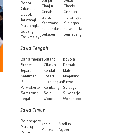
Banjar
Bekasi
Bogor
Cianjur
Ciamis
Cikarang
Cimahi
Cirebon
Depok
Garut
Indramayu
Jatiwangi
Karawang
Kuningan
Majalengka
Pangandaran
Purwakarta
Subang
Sukabumi
Sumedang
Tasikmalaya
Jawa Tengah
Banjarnegara
Batang
Boyolali
Brebes
Cilacap
Demak
Jepara
Kendal
Klaten
Kebumen
Losari
Magelang
Pati
Pekalongan
Purwodadi
Purwokerto
Rembang
Salatiga
Semarang
Solo
Sukoharjo
Tegal
Wonogiri
Wonosobo
Jawa Timur
Bojonegoro
Kediri
Madiun
Malang
Mojokerto
Ngawi
Paiton