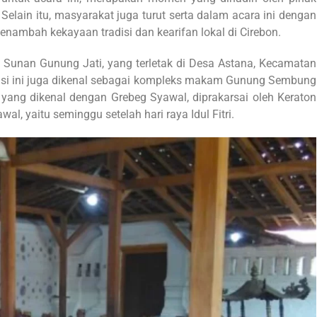
Selain itu, masyarakat juga turut serta dalam acara ini dengan
ambah kekayaan tradisi dan kearifan lokal di Cirebon.
Sunan Gunung Jati, yang terletak di Desa Astana, Kecamatan
kasi ini juga dikenal sebagai kompleks makam Gunung Sembung
yang dikenal dengan Grebeg Syawal, diprakarsai oleh Keraton
l, yaitu seminggu setelah hari raya Idul Fitri.