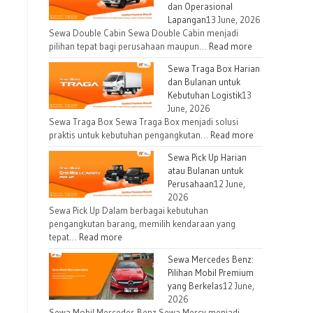
dan Operasional
Lapangan
13 June, 2026
Sewa Double Cabin Sewa Double Cabin menjadi
pilihan tepat bagi perusahaan maupun…
Read more
Sewa Traga Box Harian
dan Bulanan untuk
Kebutuhan Logistik
13
June, 2026
Sewa Traga Box Sewa Traga Box menjadi solusi
praktis untuk kebutuhan pengangkutan…
Read more
Sewa Pick Up Harian
atau Bulanan untuk
Perusahaan
12 June,
2026
Sewa Pick Up Dalam berbagai kebutuhan
pengangkutan barang, memilih kendaraan yang
tepat…
Read more
Sewa Mercedes Benz:
Pilihan Mobil Premium
yang Berkelas
12 June,
2026
Sewa Mobil Mercedes Benz Sewa Mercy menjadi