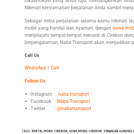
lokasi-lokasi yang Anda tuju, memungkinkan Anda
Nikmati kenyamanan perjalanan Anda sambil menjal
Sebagai mitra perjalanan selama kamu nikmati l
mobil yang handal dan nyaman, dengan
sewa mobi
menjelajahi tempat-tempat menarik di Cirebon den
berpengalaman, Naba Transport akan menjadikan pe
Call Us
WhatsApp / Call
Follow Us
Instagram :
naba.transport
Facebook :
Naba Transport
Twitter :
@nabatransport
TAGS
:
RENTAL MOBIL CIREBON
,
SEWA MOBIL CIREBON
,
SYAWALAN GUNUNG J