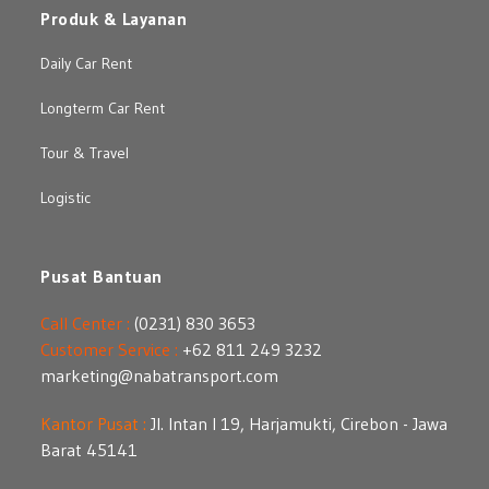
Produk & Layanan
Daily Car Rent
Longterm Car Rent
Tour & Travel
Logistic
Pusat Bantuan
Call Center :
(0231) 830 3653
Customer Service :
+62 811 249 3232
marketing@nabatransport.com
Kantor Pusat :
Jl. Intan I 19, Harjamukti, Cirebon - Jawa
Barat 45141