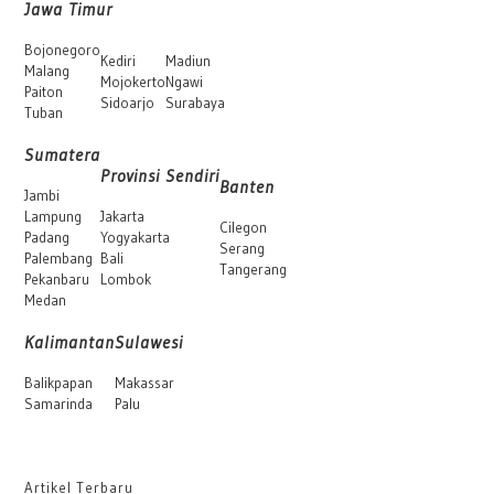
Jawa Timur
Bojonegoro
Kediri
Madiun
Malang
Mojokerto
Ngawi
Paiton
Sidoarjo
Surabaya
Tuban
Sumatera
Provinsi Sendiri
Banten
Jambi
Lampung
Jakarta
Cilegon
Padang
Yogyakarta
Serang
Palembang
Bali
Tangerang
Pekanbaru
Lombok
Medan
Kalimantan
Sulawesi
Balikpapan
Makassar
Samarinda
Palu
Artikel Terbaru