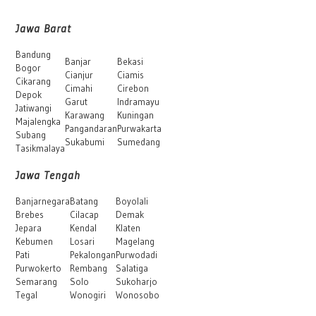
Jawa Barat
Bandung
Banjar
Bekasi
Bogor
Cianjur
Ciamis
Cikarang
Cimahi
Cirebon
Depok
Garut
Indramayu
Jatiwangi
Karawang
Kuningan
Majalengka
Pangandaran
Purwakarta
Subang
Sukabumi
Sumedang
Tasikmalaya
Jawa Tengah
Banjarnegara
Batang
Boyolali
Brebes
Cilacap
Demak
Jepara
Kendal
Klaten
Kebumen
Losari
Magelang
Pati
Pekalongan
Purwodadi
Purwokerto
Rembang
Salatiga
Semarang
Solo
Sukoharjo
Tegal
Wonogiri
Wonosobo