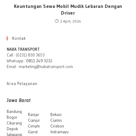
Keuntungan Sewa Mobil Mudik Lebaran Dengan
Driver
2 April, 2024
Kontak
NABA TRANSPORT
Call : (0231) 830 3653
Whatsapp :
0811 249 3232
Email : marketing@nabatransport.com
Area Pelayanan
Jawa Barat
Bandung
Banjar
Bekasi
Bogor
Cianjur
Ciamis
Cikarang
Cimahi
Cirebon
Depok
Garut
Indramayu
Jatiwangi