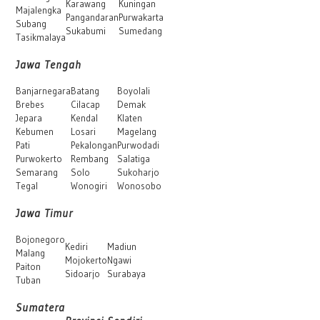
Karawang
Kuningan
Majalengka
Pangandaran
Purwakarta
Subang
Sukabumi
Sumedang
Tasikmalaya
Jawa Tengah
Banjarnegara
Batang
Boyolali
Brebes
Cilacap
Demak
Jepara
Kendal
Klaten
Kebumen
Losari
Magelang
Pati
Pekalongan
Purwodadi
Purwokerto
Rembang
Salatiga
Semarang
Solo
Sukoharjo
Tegal
Wonogiri
Wonosobo
Jawa Timur
Bojonegoro
Kediri
Madiun
Malang
Mojokerto
Ngawi
Paiton
Sidoarjo
Surabaya
Tuban
Sumatera