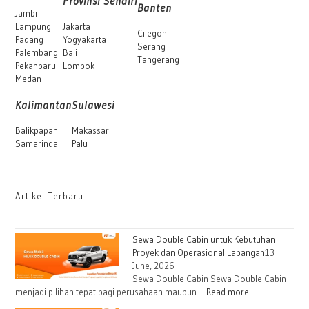
Provinsi Sendiri
Banten
Jambi
Lampung
Jakarta
Cilegon
Padang
Yogyakarta
Serang
Palembang
Bali
Tangerang
Pekanbaru
Lombok
Medan
Kalimantan
Sulawesi
Balikpapan
Makassar
Samarinda
Palu
Artikel Terbaru
Sewa Double Cabin untuk Kebutuhan
Proyek dan Operasional Lapangan
13
June, 2026
Sewa Double Cabin Sewa Double Cabin
menjadi pilihan tepat bagi perusahaan maupun…
Read more