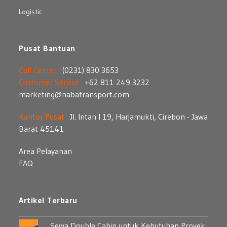
Logistic
Pusat Bantuan
Call Center :
(0231) 830 3653
Customer Service :
+62 811 249 3232
marketing@nabatransport.com
Kantor Pusat :
Jl. Intan I 19, Harjamukti, Cirebon - Jawa
Barat 45141
Area Pelayanan
FAQ
Artikel Terbaru
Sewa Double Cabin untuk Kebutuhan Proyek