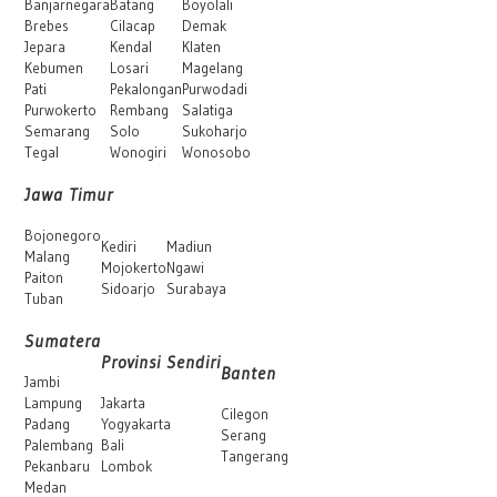
Banjarnegara
Batang
Boyolali
Brebes
Cilacap
Demak
Jepara
Kendal
Klaten
Kebumen
Losari
Magelang
Pati
Pekalongan
Purwodadi
Purwokerto
Rembang
Salatiga
Semarang
Solo
Sukoharjo
Tegal
Wonogiri
Wonosobo
Jawa Timur
Bojonegoro
Kediri
Madiun
Malang
Mojokerto
Ngawi
Paiton
Sidoarjo
Surabaya
Tuban
Sumatera
Provinsi Sendiri
Banten
Jambi
Lampung
Jakarta
Cilegon
Padang
Yogyakarta
Serang
Palembang
Bali
Tangerang
Pekanbaru
Lombok
Medan